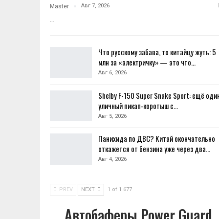
Авг 7, 2026
Master
…
Что русскому забава, то китайцу жуть: 5
млн за «электричку» — это что…
Авг 6, 2026
Shelby F-150 Super Snake Sport: ещё оди
уличный пикап-коротыш с…
Авг 5, 2026
Панихида по ДВС? Китай окончательно
откажется от бензина уже через два…
Авг 4, 2026
PREV
NEXT
1 of 1 677
Автобаферы Power Guard