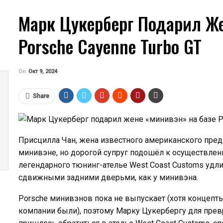
Марк Цукерберг Подарил Же
Porsche Cayenne Turbo GT
On
Окт 9, 2024
              
Share
Присцилла Чан, жена известного американского пред
минивэне, но дорогой супруг подошёл к осуществлен
легендарного тюнинг-ателье West Coast Customs удли
сдвижными задними дверьми, как у минивэна.
Porsche минивэнов пока не выпускает (хотя концеп
компании были), поэтому Марку Цукербергу для прев