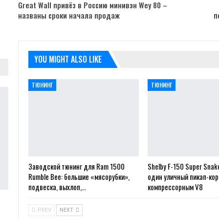
Great Wall привёз в Россию минивэн Wey 80 –
названы сроки начала продаж
п
YOU MIGHT ALSO LIKE
ТЮНИНГ
ТЮНИНГ
Заводской тюнинг для Ram 1500
Shelby F-150 Super Snak
Rumble Bee: большие «мясорубки»,
один уличный пикап-ко
подвеска, выхлоп,…
компрессорным V8
PREV
NEXT