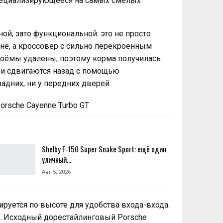
специализирующееся на самых смелых
й, зато функциональной: это не просто
не, а кроссовер с сильно перекроенным
роёмы удалены, поэтому корма получилась
и сдвигаются назад с помощью
адних, ни у передних дверей.
Shelby F-150 Super Snake Sport: ещё один
уличный…
Авг 5, 2026
ируется по высоте для удобства входа-входа.
о. Исходный дорестайлинговый Porsche