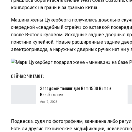
пришлось обратиться в ателье West Coast Customs, 
конверсиях на грани и за гранью китча.
Машина жены Цукерберга получилась довольно скучно
очередной «свадебный стрейч» со вставкой посереди
после В-стоек кузовом. Исходные задние дверные п
поистине купейной. Новые расширенные задние двер
электропривода, а наружных дверных ручек нет ни у з
СЕЙЧАС ЧИТАЮТ:
Заводской тюнинг для Ram 1500 Rumble
Bee: большие…
Авг 7, 2026
Подвеска, судя по фотографиям, занижена либо регул
Есть ли другие технические модификации, неизвестн