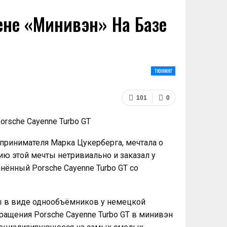
не «минивэн» На Базе
ТЮНИНГ
101
0
принимателя Марка Цукерберга, мечтала о
ию этой мечты нетривиально и заказал у
нённый Porsche Cayenne Turbo GT со
ты в виде однообъёмников у немецкой
ращения Porsche Cayenne Turbo GT в минивэн