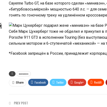
Cayenne Turbo GT, на базе которого сделан «минивэн»
«битурбовосьмёркой» мощностью 640 л.с. — для семе
гонять по гоночному треку на удлинённом кроссовере 
й
Себя Марк Цукерберг тоже не обделил и прикупил в 
Porsche 911 GT3 в исполнении Touring (без выступаю
сильным мотором и 6-ступенчатой «механикой» — на т
*Facebook запрещён в России, принадлежит корпорац
минивэн
Facebook
Twitter
Google+
ReddIt
Share
PREV POST