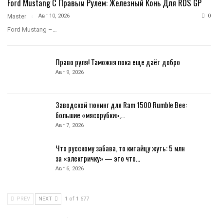
Ford Mustang С Правым Рулем: Железный Конь Для RDS GP
Авг 10, 2026
0
Master
Ford Mustang –…
Право руля! Таможня пока еще даёт добро
Авг 9, 2026
Заводской тюнинг для Ram 1500 Rumble Bee:
большие «мясорубки»,…
Авг 7, 2026
Что русскому забава, то китайцу жуть: 5 млн
за «электричку» — это что…
Авг 6, 2026
PREV
NEXT
1 of 1 677