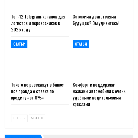
Топ-12 Telegram-каналов для
За какими двигателями
логистов и перевозчиков в
будущее? Вы удивитесь!
2025 году
СТАТЬИ
СТАТЬИ
Такого не расскажут в банке:
Комфорт и поддержка:
вся правда о ставке по
названы автомобили с очень
кредиту «от 0%»
удобными водительскими
креслами
PREV
NEXT