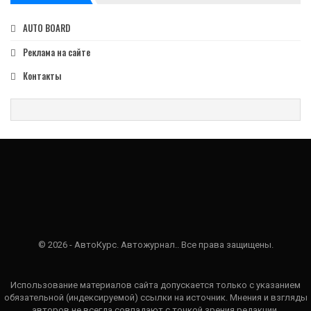
AUTO BOARD
Реклама на сайте
Контакты
© 2026 - АвтоКурс. Автожурнал.. Все права защищены.
Использование материалов сайта допускается только с указанием
обязательной (индексируемой) ссылки на источник. Мнения и взгляды
авторов не всегда совпадают с точкой зрения редакции.