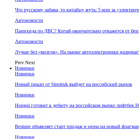
Что русскому забава, то китайцу жуть: 5 млн за «электр
Автоновости
Панихида по ДВС? Китай окончательно откажется от бенз
Автоновости
Лучше без «мозгов». На рынке автоэлектроники назрева
Prev
Next
Новинки
Новинки
Новый пикап от Sinotruk выйдет на российский рынок
Новинки
Hongqi готовит к дебюту на российском рынке лифтбек H
Новинки
Bestune объявляет старт продаж и цены на новый флагм
Новинки