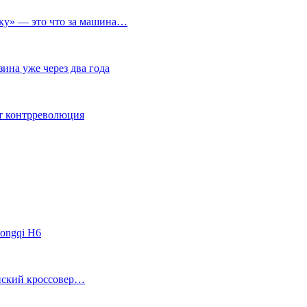
ичку» — это что за машина…
ина уже через два года
ет контрреволюция
ongqi H6
анский кроссовер…