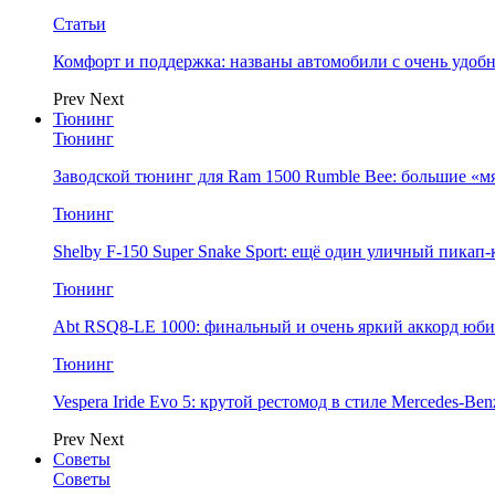
Статьи
Комфорт и поддержка: названы автомобили с очень удо
Prev
Next
Тюнинг
Тюнинг
Заводской тюнинг для Ram 1500 Rumble Bee: большие «м
Тюнинг
Shelby F-150 Super Snake Sport: ещё один уличный пика
Тюнинг
Abt RSQ8-LE 1000: финальный и очень яркий аккорд юбил
Тюнинг
Vespera Iride Evo 5: крутой рестомод в стиле Mercedes-Benz
Prev
Next
Советы
Советы