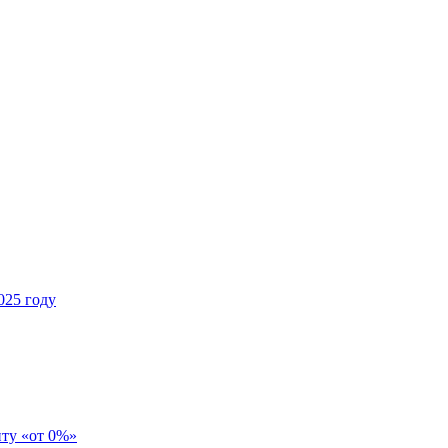
025 году
иту «от 0%»