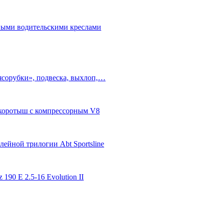
бными водительскими креслами
ясорубки», подвеска, выхлоп,…
п-коротыш с компрессорным V8
ейной трилогии Abt Sportsline
 190 E 2.5-16 Evolution II