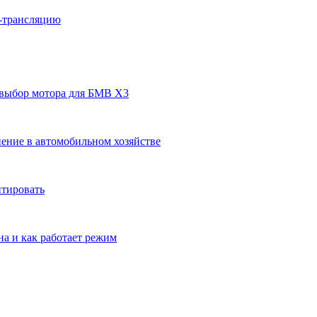
н-трансляцию
 выбор мотора для БМВ Х3
ение в автомобильном хозяйстве
нтировать
на и как работает режим