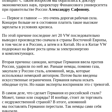
позиции? С таким вопросом мы обратились к доктору
экономических наук, проректору Финансового университета
при правительстве России
Александру Сафонову.
— Первое и главное — это очень дорогая рабочая сила.
Концерн больше не в состоянии платить такие высокие
зарплаты в условиях кризиса.
По этой причине последние лет 20 VW последовательно
выводил производство сначала в страны Восточной Европы,
в том числе и в Россию, а затем и в Китай. Но и в Китае VW
подорожал на фоне роста цены за электроэнергию
и комплектующих.
Вторая причина: санкции, которые Германия ввела против
России, ударили по ней же. Раньше немцы, помимо газа,
закупали у России сталь, алюминий, медь, которые
использовал немецкий автопром. Потом были введены
искусственные ограничения. Германия начала искать
обходные пути. Но наши эксперты восприняли это с тревогой.
В самом деле, что сделает Германия из российской стали?
Может, танки или снаряды? И вообще, стоит ли торговать
с недружественной страной? В итоге, алюминий
мы поставлять Германии перестали. Так немцы сами себя
наказали.