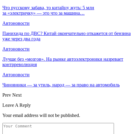
Что русскому забава, то китайцу жуть: 5 млн
за «электричку» — это что за машина…
Автоновости
Панихида по ДВС? Китай окончательно откажется от бензина
уже через два года
Автоновости
Лучше без «мозгов». На рынке автоэлектроники назревает
контрреволюция
Автоновости
Чиновники — за утиль, народ — за право на автомобиль
Prev
Next
Leave A Reply
Your email address will not be published.