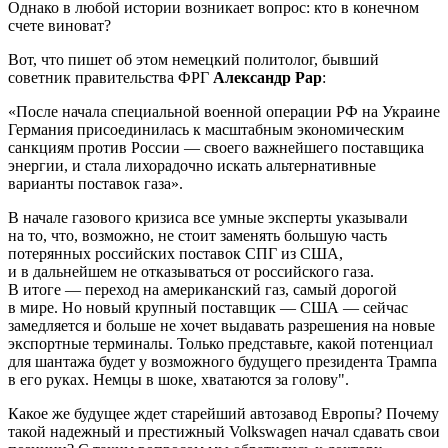
Однако в любой истории возникает вопрос: кто в конечном
счете виноват?
Вот, что пишет об этом немецкий политолог, бывший
советник правительства ФРГ
Александр Рар
:
«После начала специальной военной операции РФ на Украине
Германия присоединилась к масштабным экономическим
санкциям против России — своего важнейшего поставщика
энергии, и стала лихорадочно искать альтернативные
варианты поставок газа».
В начале газового кризиса все умные эксперты указывали
на то, что, возможно, не стоит заменять большую часть
потерянных российских поставок СПГ из США,
и в дальнейшем не отказываться от российского газа.
В итоге — переход на американский газ, самый дорогой
в мире. Но новый крупный поставщик — США — сейчас
замедляется и больше не хочет выдавать разрешения на новые
экспортные терминалы. Только представьте, какой потенциал
для шантажа будет у возможного будущего президента Трампа
в его руках. Немцы в шоке, хватаются за голову".
Какое же будущее ждет старейший автозавод Европы? Почему
такой надежный и престижный Volkswagen начал сдавать свои