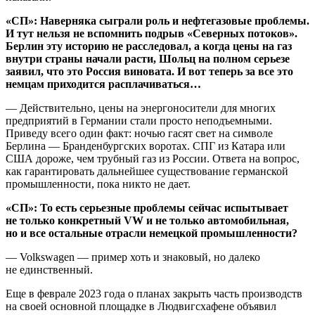
«СП»: Наверняка сыграли роль и нефтегазовые проблемы.
И тут нельзя не вспомнить подрыв «Северных потоков».
Берлин эту историю не расследовал, а когда цены на газ
внутри страны начали расти, Шольц на полном серьезе
заявил, что это Россия виновата. И вот теперь за все это
немцам приходится расплачиваться…
— Действительно, цены на энергоносители для многих
предприятий в Германии стали просто неподъемными.
Приведу всего один факт: ночью гасят свет на символе
Берлина — Бранденбургских воротах. СПГ из Катара или
США дороже, чем трубный газ из России. Ответа на вопрос,
как гарантировать дальнейшее существование германской
промышленности, пока никто не дает.
«СП»: То есть серьезные проблемы сейчас испытывает
не только конкретный VW и не только автомобильная,
но и все остальные отрасли немецкой промышленности?
— Volkswagen — пример хоть и знаковый, но далеко
не единственный.
Еще в феврале 2023 года о планах закрыть часть производств
на своей основной площадке в Людвигсхафене объявил