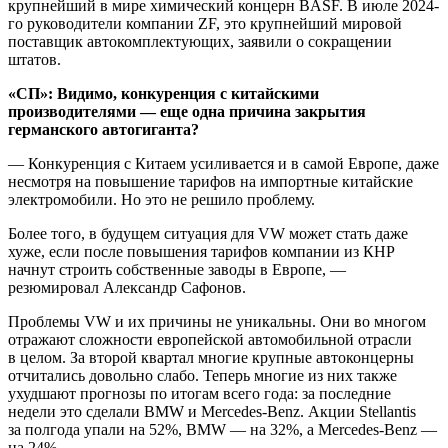
крупнейший в мире химический концерн BASF. В июле 2024-
го руководители компании ZF, это крупнейший мировой
поставщик автокомплектующих, заявили о сокращении
штатов.
«СП»: Видимо, конкуренция с китайскими
производителями — еще одна причина закрытия
германского автогиганта?
— Конкуренция с Китаем усиливается и в самой Европе, даже
несмотря на повышение тарифов на импортные китайские
электромобили. Но это не решило проблему.
Более того, в будущем ситуация для VW может стать даже
хуже, если после повышения тарифов компании из КНР
начнут строить собственные заводы в Европе, —
резюмировал Александр Сафонов.
Проблемы VW и их причины не уникальны. Они во многом
отражают сложности европейской автомобильной отрасли
в целом. За второй квартал многие крупные автоконцерны
отчитались довольно слабо. Теперь многие из них также
ухудшают прогнозы по итогам всего года: за последние
недели это сделали BMW и Mercedes-Benz. Акции Stellantis
за полгода упали на 52%, BMW — на 32%, а Mercedes-Benz —
на 24%.