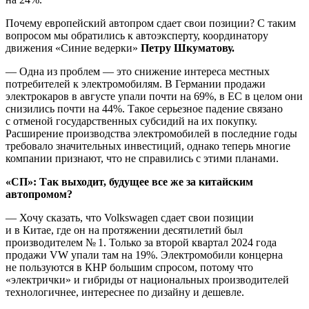
Почему европейский автопром сдает свои позиции? С таким
вопросом мы обратились к автоэксперту, координатору
движения «Синие ведерки»
Петру Шкуматову.
— Одна из проблем — это снижение интереса местных
потребителей к электромобилям. В Германии продажи
электрокаров в августе упали почти на 69%, в ЕС в целом они
снизились почти на 44%. Такое серьезное падение связано
с отменой государственных субсидий на их покупку.
Расширение производства электромобилей в последние годы
требовало значительных инвестиций, однако теперь многие
компании признают, что не справились с этими планами.
«СП»: Так выходит, будущее все же за китайским
автопромом?
— Хочу сказать, что Volkswagen сдает свои позиции
и в Китае, где он на протяжении десятилетий был
производителем № 1. Только за второй квартал 2024 года
продажи VW упали там на 19%. Электромобили концерна
не пользуются в КНР большим спросом, потому что
«электрички» и гибриды от национальных производителей
технологичнее, интереснее по дизайну и дешевле.