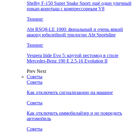
Shelby F-150 Super Snake Sport: ещё один уличный
пикап-коротыш с компрессорным V8
Тюнинг
Abt RSQ8-LE 1000: финальный и очень яркий
аккорд юбилейной трилогии Abt Sportsline
Тюнинг
Vespera Iride Evo 5: крутой рестомод в стиле
Mercedes-Benz 190 E 2.5-16 Evolution II
Prev
Next
Советы
Советы
Как отключить сигнализацию на машине
Советы
Как отключить иммобилайзер и не повредить
автомобиль
Советы