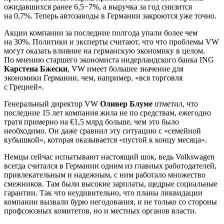
ожидавшихся ранее 6,5−7%, а выручка за год снизится
на 0,7%. Теперь автозаводы в Германии закроются уже точно.
Акции компании за последние полгода упали более чем
на 30%. Политики и эксперты считают, что что проблемы VW
могут оказать влияние на германскую экономику в целом.
По мнению старшего экономиста нидерландского банка ING
Карстена Бжески
, VW имеет большее значение для
экономики Германии, чем, например, «вся торговля
с Грецией».
Генеральный директор VW
Оливер Блуме
отметил, что
последние 15 лет компания жила не по средствам, ежегодно
тратя примерно на €1,5 млрд больше, чем это было
необходимо. Он даже сравнил эту ситуацию с «семейной
кубышкой», которая оказывается «пустой к концу месяца».
Немцы сейчас испытывают настоящий шок, ведь Volkswagen
всегда считался в Германии одним из главных работодателей,
привлекательным и надежным, с ним работало множество
смежников. Там были высокие зарплаты, щедрые социальные
гарантии. Так что неудивительно, что планы ликвидации
компании вызвали бурю негодования, и не только со стороны
профсоюзных комитетов, но и местных органов власти.