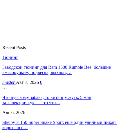
Recent Posts
Тюнинг
Заводской тюнинг для Ram 1500 Rumble Bee: большие
«мясорубки», подвеска, выхлоп,…
master
Авг 7, 2026
0
…
Что русскому забава, то китайцу жуть: 5 млн
за «электричку» — это что…
Авг 6, 2026
Shelby F-150 Super Snake Sport: ещё один уличный пикап-
коротыш с…