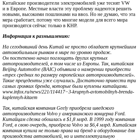
Китайские производители электромобилей уже теснят VW
и в Европе. Местные власти эту проблему надеются решить
новыми, высокими пошлинами на ввоз. Но не думаю, что эта
мера сработает, потому что многие модели для всего мира
производятся сейчас только в КНР.
Информация к размышлению:
На сегодняшний день Китай не просто обладает крупнейшим
автомобильным рынком в мире по уровню продаж.
Он постепенно начал поглощать других крупных
автопроизводителей, в том числе из Европы. Так, китайская
Beijing Automotive (BAIC) объявила о намерении приобрести
«трех средних по размеру европейских автопроизводителей».
Такие прецеденты уже случались. Достаточно привести три
самых громких бренда, которые были куплены китайцами.
www.infox.ru/news/221/114417−3-krupnyh-avtomobilnyh-brenda-
kuplennyh-kitaem
Так, китайская компания Geely приобрела шведского
автопроизводителя Volvo у американского концерна Ford.
Китайцам сделка обошлась в $1,8 млрд. В 1999 году компания
Ford, в свою очередь, приобрела Volvo за $6,4 млрд. Китайская
компания купила не только права на бренд и оборудование для
производства автомобилей, но и интеллектуальную