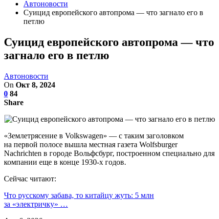
Автоновости
Суицид европейского автопрома — что загнало его в
петлю
Суицид европейского автопрома — что
загнало его в петлю
Автоновости
On
Окт 8, 2024
0
84
Share
«Землетрясение в Volkswagen» — с таким заголовком
на первой полосе вышла местная газета Wolfsburger
Nachrichten в городе Вольфсбург, построенном специально для
компании еще в конце 1930-х годов.
Сейчас читают:
Что русскому забава, то китайцу жуть: 5 млн
за «электричку» …