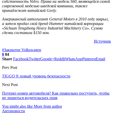
собственность Volvo. Права на модель S60, являющейся самой
современной моделью шведской компании, также
принадлежат китайской Geely.
Американский автогигант General Motors в 2010 году закрыл,
а затем продал свой бренд Hummer китайской корпорации
«Sichuan Tengzhong Heavy Industrial Machinery Co». Сумма
сделки составила $150 млн.
Источник
#Закрытие Volkswagen
0
84
Share
Facebook
Twitter
Google+
ReddIt
WhatsApp
Pinterest
Email
Prev Post
TIGGO 9: новый уровень безопасности
Next Post
Потерял номер автомобиля? Как правильно поступить, чтобы
не лишиться водительских прав
You might also like
More from author
Автоновости