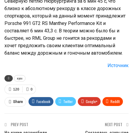
Северную петлю Нюрбургринга за 6 мин 45 с, что
близко к абсолютному рекорду в классе дорожных
спорткаров, который на данный момент принадлежит
Porsche 991 GT2 RS Manthey Performance Kit и
составляет 6 мин 43,3 с. В теории можно было бы и
быстрее, но RML Group не гонится за рекордами и
хочет предложить своим клиентам оптимальный
баланс между дорожным и гоночным автомобилем.
Источник
купе
120
0
Facebook
Twitter
Google+
ReddIt
Share
WhatsApp
Pinterest
Email
PREV POST
NEXT POST
На какие автомобили
Состоялось открытие