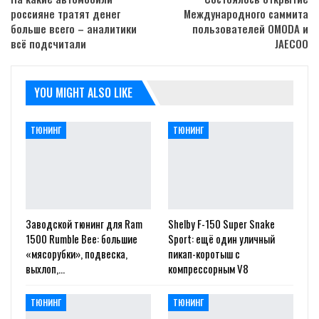
россияне тратят денег
Международного саммита
больше всего – аналитики
пользователей OMODA и
всё подсчитали
JAECOO
YOU MIGHT ALSO LIKE
ТЮНИНГ
ТЮНИНГ
Заводской тюнинг для Ram
Shelby F-150 Super Snake
1500 Rumble Bee: большие
Sport: ещё один уличный
«мясорубки», подвеска,
пикап-коротыш с
выхлоп,…
компрессорным V8
ТЮНИНГ
ТЮНИНГ