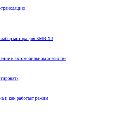
н-трансляцию
 выбор мотора для БМВ Х3
ение в автомобильном хозяйстве
нтировать
на и как работает режим