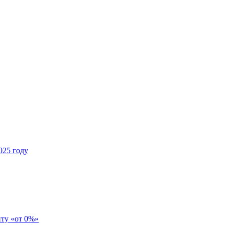
025 году
иту «от 0%»