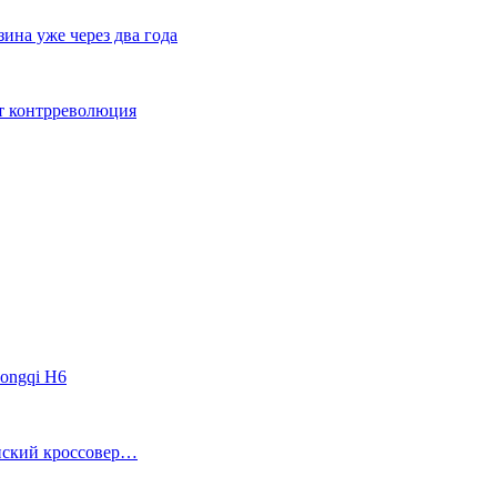
ина уже через два года
ет контрреволюция
ongqi H6
анский кроссовер…