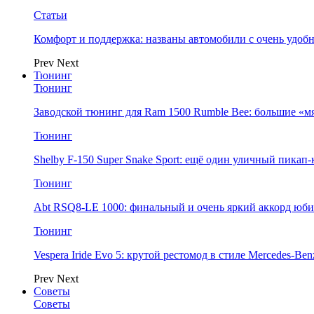
Статьи
Комфорт и поддержка: названы автомобили с очень удо
Prev
Next
Тюнинг
Тюнинг
Заводской тюнинг для Ram 1500 Rumble Bee: большие «м
Тюнинг
Shelby F-150 Super Snake Sport: ещё один уличный пика
Тюнинг
Abt RSQ8-LE 1000: финальный и очень яркий аккорд юбил
Тюнинг
Vespera Iride Evo 5: крутой рестомод в стиле Mercedes-Benz
Prev
Next
Советы
Советы