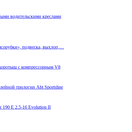
бными водительскими креслами
ясорубки», подвеска, выхлоп,…
п-коротыш с компрессорным V8
ейной трилогии Abt Sportsline
 190 E 2.5-16 Evolution II