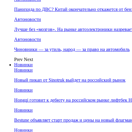
Панихида по ДВС? Китай окончательно откажется от бенз
Автоновости
Лучше без «мозгов». На рынке автоэлектроники назрева
Автоновости
Чиновники — за утиль, народ — за право на автомобиль
Prev
Next
Новинки
Новинки
Новый пикап от Sinotruk выйдет на российский рынок
Новинки
Hongqi готовит к дебюту на российском рынке лифтбек H
Новинки
Bestune объявляет старт продаж и цены на новый флагм
Новинки