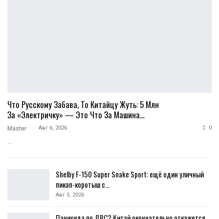
Что Русскому Забава, То Китайцу Жуть: 5 Млн
За «электричку» — Это Что За Машина…
Авг 6, 2026
0
Master
…
Shelby F-150 Super Snake Sport: ещё один уличный
пикап-коротыш с…
Авг 5, 2026
Панихида по ДВС? Китай окончательно откажется