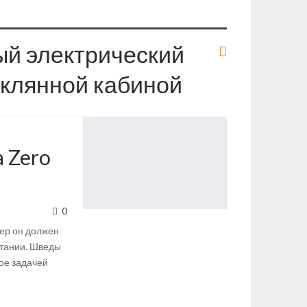
ый электрический
теклянной кабиной
a Zero
0
йер он должен
итании. Шведы
ое задачей