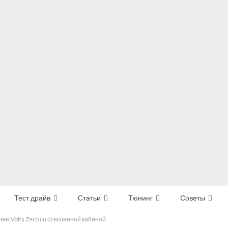
Тест драйв
Статьи
Тюнинг
Советы
ик Volta Zero со стеклянной кабиной