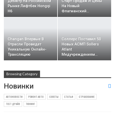
Дебюту На Российском
Старт Продаж И Цены
Рынке Лифтбек Hongqi
На Новый
H6
Флагманский…
Changan Впервые В
Соллерс Поставил 50
Отрасли Проведет
Новых АСМП Sollers
Уникальную Онлайн-
Atlant
Трансляцию
Медучреждениям…
Browsing Category
Новинки
АВТОНОВОСТИ
РЕМОНТ АВТО
СОВЕТЫ
СТАТЬИ
СТРАХОВАНИЕ
ТЕСТ ДРАЙВ
ТЮНИНГ