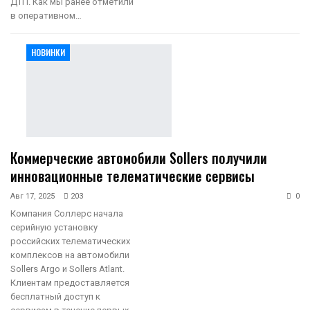
ДТП. Как мы ранее отметили
в оперативном…
НОВИНКИ
Коммерческие автомобили Sollers получили
инновационные телематические сервисы
Авг 17, 2025
203
0
Компания Соллерс начала
серийную установку
российских телематических
комплексов на автомобили
Sollers Argo и Sollers Atlant.
Клиентам предоставляется
бесплатный доступ к