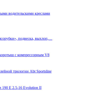
бными водительскими креслами
ясорубки», подвеска, выхлоп,…
п-коротыш с компрессорным V8
ейной трилогии Abt Sportsline
 190 E 2.5-16 Evolution II