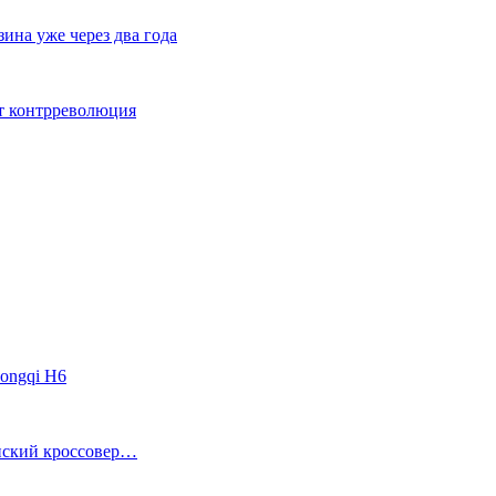
ина уже через два года
ет контрреволюция
ongqi H6
анский кроссовер…