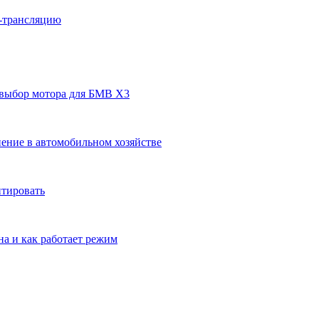
н-трансляцию
 выбор мотора для БМВ Х3
ение в автомобильном хозяйстве
нтировать
на и как работает режим