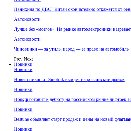
Панихида по ДВС? Китай окончательно откажется от бенз
Автоновости
Лучше без «мозгов». На рынке автоэлектроники назрева
Автоновости
Чиновники — за утиль, народ — за право на автомобиль
Prev
Next
Новинки
Новинки
Новый пикап от Sinotruk выйдет на российский рынок
Новинки
Hongqi готовит к дебюту на российском рынке лифтбек H
Новинки
Bestune объявляет старт продаж и цены на новый флагм
Новинки