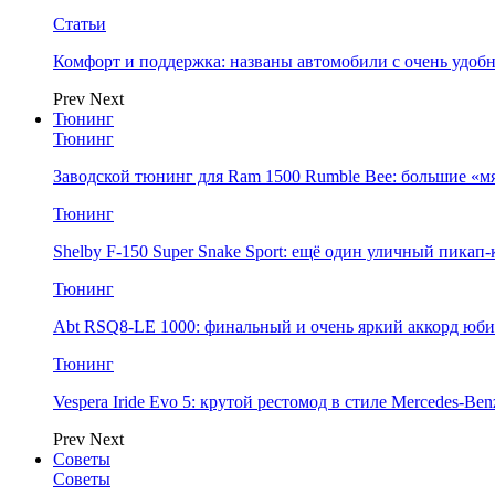
Статьи
Комфорт и поддержка: названы автомобили с очень удо
Prev
Next
Тюнинг
Тюнинг
Заводской тюнинг для Ram 1500 Rumble Bee: большие «м
Тюнинг
Shelby F-150 Super Snake Sport: ещё один уличный пика
Тюнинг
Abt RSQ8-LE 1000: финальный и очень яркий аккорд юбил
Тюнинг
Vespera Iride Evo 5: крутой рестомод в стиле Mercedes-Benz
Prev
Next
Советы
Советы