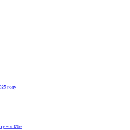
025 году
иту «от 0%»