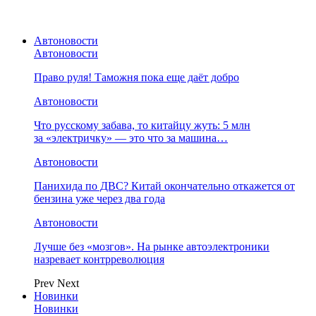
Автоновости
Автоновости
Право руля! Таможня пока еще даёт добро
Автоновости
Что русскому забава, то китайцу жуть: 5 млн
за «электричку» — это что за машина…
Автоновости
Панихида по ДВС? Китай окончательно откажется от
бензина уже через два года
Автоновости
Лучше без «мозгов». На рынке автоэлектроники
назревает контрреволюция
Prev
Next
Новинки
Новинки