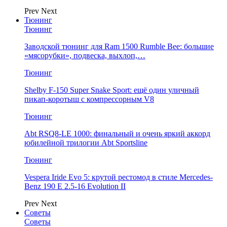
Prev
Next
Тюнинг
Тюнинг
Заводской тюнинг для Ram 1500 Rumble Bee: большие
«мясорубки», подвеска, выхлоп,…
Тюнинг
Shelby F-150 Super Snake Sport: ещё один уличный
пикап-коротыш с компрессорным V8
Тюнинг
Abt RSQ8-LE 1000: финальный и очень яркий аккорд
юбилейной трилогии Abt Sportsline
Тюнинг
Vespera Iride Evo 5: крутой рестомод в стиле Mercedes-
Benz 190 E 2.5-16 Evolution II
Prev
Next
Советы
Советы