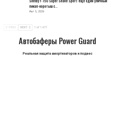
Shelby F-150 Super Snake Sport: ещё один уличный
пикап-коротыш с…
Авг 5, 2026
PREV
NEXT
1 of 1 677
Автобаферы Power Guard
Реальная защита амортизаторов и подвес