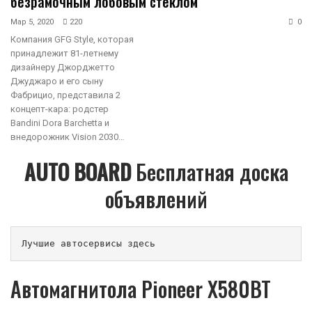
безрамочным лобовым стеклом
Мар 5, 2020
220
0
Компания GFG Style, которая
принадлежит 81-летнему
дизайнеру Джорджетто
Джуджаро и его сыну
Фабрицио, представила 2
концепт-кара: родстер
Bandini Dora Barchetta и
внедорожник Vision 2030…
AUTO BOARD
Бесплатная доска
объявлений
Лучшие автосервисы здесь                        
Автомагнитола Pioneer X580BT