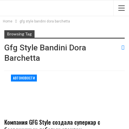
Home
gfg style bandini dora barchetta
Browsing Tag
Gfg Style Bandini Dora
Barchetta
АВТОНОВОСТИ
Компания GFG Style создала суперкар с