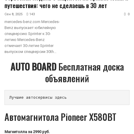
путешествия: чего не сделаешь в 30 лет
Сен 8, 2025
143
0
mercedes-benz.com Mercedes-
Benz выпускает юбилейную
спецверсию Sprinter к 30-
летию Mercedes-Benz
отмечает 30-летие Sprinter
выпуском спецверсии 30th…
AUTO BOARD
Бесплатная доска
объявлений
Лучшие автосервисы здесь                        
Автомагнитола Pioneer X580BT
Магнитолла
за 2990 руб.