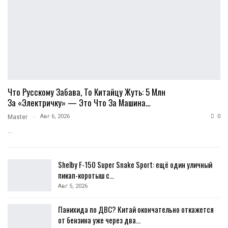
Что Русскому Забава, То Китайцу Жуть: 5 Млн
За «электричку» — Это Что За Машина…
Авг 6, 2026
0
Master
…
Shelby F-150 Super Snake Sport: ещё один уличный
пикап-коротыш с…
Авг 5, 2026
Панихида по ДВС? Китай окончательно откажется
от бензина уже через два…