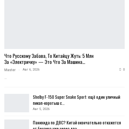
Что Русскому Забава, То Китайцу Жуть: 5 Млн
За «электричку» — Это Что За Машина…
Авг 6, 2026
0
Master
…
Shelby F-150 Super Snake Sport: ещё один уличный
пикап-коротыш с…
Авг 5, 2026
Панихида по ДВС? Китай окончательно откажется
от бензина уже через два…