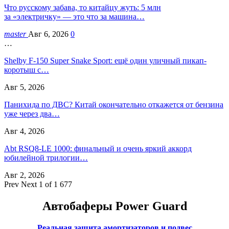
Что русскому забава, то китайцу жуть: 5 млн
за «электричку» — это что за машина…
master
Авг 6, 2026
0
…
Shelby F-150 Super Snake Sport: ещё один уличный пикап-
коротыш с…
Авг 5, 2026
Панихида по ДВС? Китай окончательно откажется от бензина
уже через два…
Авг 4, 2026
Abt RSQ8-LE 1000: финальный и очень яркий аккорд
юбилейной трилогии…
Авг 2, 2026
Prev
Next
1 of 1 677
Автобаферы Power Guard
Реальная защита амортизаторов и подвес