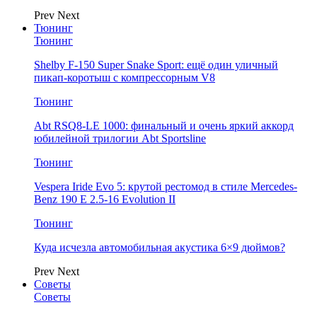
Prev
Next
Тюнинг
Тюнинг
Shelby F-150 Super Snake Sport: ещё один уличный
пикап-коротыш с компрессорным V8
Тюнинг
Abt RSQ8-LE 1000: финальный и очень яркий аккорд
юбилейной трилогии Abt Sportsline
Тюнинг
Vespera Iride Evo 5: крутой рестомод в стиле Mercedes-
Benz 190 E 2.5-16 Evolution II
Тюнинг
Куда исчезла автомобильная акустика 6×9 дюймов?
Prev
Next
Советы
Советы