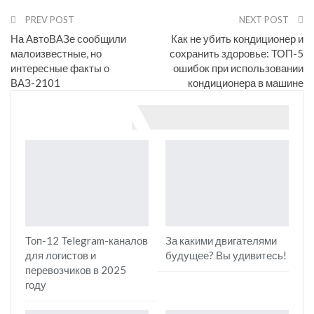
Email
PREV POST
NEXT POST
На АвтоВАЗе сообщили
Как не убить кондиционер и
малоизвестные, но
сохранить здоровье: ТОП-5
интересные факты о
ошибок при использовании
ВАЗ-2101
кондиционера в машине
You might also like
Топ-12 Telegram-каналов
За какими двигателями
для логистов и
будущее? Вы удивитесь!
перевозчиков в 2025
году