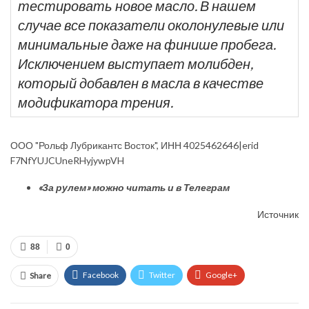
тестировать новое масло. В нашем
случае все показатели околонулевые или
минимальные даже на финише пробега.
Исключением выступает молибден,
который добавлен в масла в качестве
модификатора трения.
ООО "Рольф Лубрикантс Восток", ИНН 4025462646|erid
F7NfYUJCUneRHyjywpVH
«За рулем» можно читать и в Телеграм
Источник
88
0
Facebook
Twitter
Google+
Share
ReddIt
WhatsApp
Pinterest