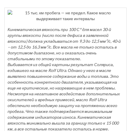
Кинематическая вязкость при 100 С° для масел 30‑й
группы вязкости (число после дефиса в заявленной
вязкости) должна укладываться от 9,3 до 12,5 мм²/с, 40‑й
– от 12,5 до 16,3 мм²/с. Все масла не только остались в
допустимом диапазоне, но и оказались очень
стабильными по этому показателю.
Выбивается из общей картины результат Соляриса,
ездившего на масле Rolf Ultra. Однако у него в масле
выявлено повышенное содержание воды и топлива. Это
особенность конкретного двигателя, указывающая на
еще не критические, но назревающие в нем проблемы.
Несмотря на негативное воздействие дополнительных
окислителей и вредных примесей, масло Rolf Ultra
обеспечило необходимую защиту на протяжении всего
пробега. Что также подтверждается минимальным
содержанием индикаторов износа. Кинематическая
вязкость минимально вышла за границу только к 15 000
км, а все остальные показатели остались в норме.