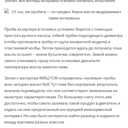
Значит, все моторы исправны и можно начинать испытания.
Проба из картера в полевых условиях берется с помощью
простого ручного насоса, гибкой трубки подходящего диаметра
(чтобы пролезала в трубку от щупа конкретной модели) и
пластиковой колбы. Летом приходится ждать до получаса, пока
масло остынет – иначе бутылочка «свернется». Зимой можно
смело откачивать сразу после остановки двигателя:
температура масла заметно ниже.
Затем к экспертам МИЦ ГСМ отправились «нулевые» пробы
всех четырех масел Rolf. Тут тоже без сюрпризов: результаты
анализа подтвердили, что они соответствуют заявленным на
канистрах характеристикам. По большому счету этого уже
достаточно, чтобы смело заливать такой продукт в двигатель и
ездить на нем предписанный инструкцией межсервисный
интервал. Но нам было интересно найти разницу в ходимости
между маслами разных классов.