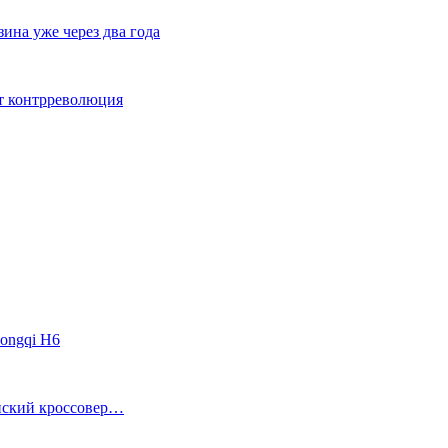
ина уже через два года
ет контрреволюция
ongqi H6
анский кроссовер…