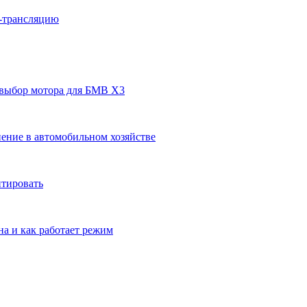
н-трансляцию
 выбор мотора для БМВ Х3
ение в автомобильном хозяйстве
нтировать
на и как работает режим