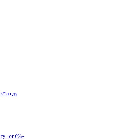
025 году
иту «от 0%»