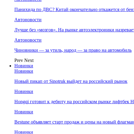
Панихида по ДВС? Китай окончательно откажется от бенз
Автоновости
Лучше без «мозгов». На рынке автоэлектроники назрева
Автоновости
Чиновники — за утиль, народ — за право на автомобиль
Prev
Next
Новинки
Новинки
Новый пикап от Sinotruk выйдет на российский рынок
Новинки
Hongqi готовит к дебюту на российском рынке лифтбек H
Новинки
Bestune объявляет старт продаж и цены на новый флагм
Новинки