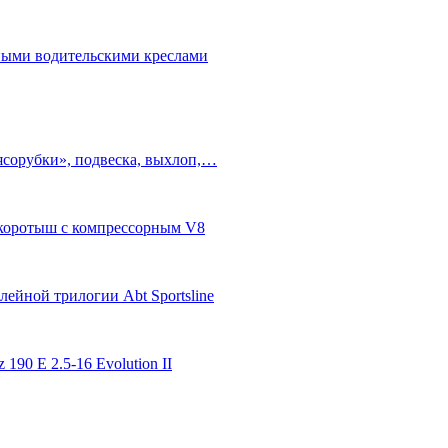
бными водительскими креслами
ясорубки», подвеска, выхлоп,…
п-коротыш с компрессорным V8
ейной трилогии Abt Sportsline
 190 E 2.5-16 Evolution II