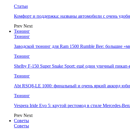
Статьи
Комфорт и поддержка: названы автомобили с очень удо
Prev
Next
Тюнинг
Тюнинг
Заводской тюнинг для Ram 1500 Rumble Bee: большие «м
Тюнинг
Shelby F-150 Super Snake Sport: ещё один уличный пика
Тюнинг
Abt RSQ8-LE 1000: финальный и очень яркий аккорд юбил
Тюнинг
Vespera Iride Evo 5: крутой рестомод в стиле Mercedes-Benz
Prev
Next
Советы
Советы