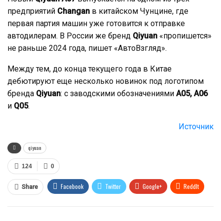
предприятий
Changan
в китайском Чунцине, где
первая партия машин уже готовится к отправке
автодилерам. В России же бренд
Qiyuan
«пропишется»
не раньше 2024 года, пишет «АвтоВзгляд».
Между тем, до конца текущего года в Китае
дебютируют еще несколько новинок под логотипом
бренда
Qiyuan
: с заводскими обозначениями
А05, А06
и
Q05
.
Источник
qiyuan
124
0
Facebook
Twitter
Google+
ReddIt
Share
WhatsApp
Pinterest
Email