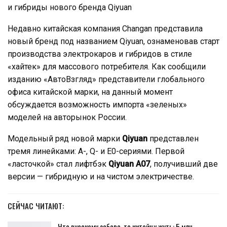
и гибриды нового бренда Qiyuan
Недавно китайская компания Changan представила
новый бренд под названием Qiyuan, ознаменовав старт
производства электрокаров и гибридов в стиле
«хайтек» для массового потребителя. Как сообщили
изданию «АвтоВзгляд» представители глобального
офиса китайской марки, на данный момент
обсуждается возможность импорта «зеленых»
моделей на авторынок России.
Модельный ряд новой марки
Qiyuan
представлен
тремя линейками: А-, Q- и E0-сериями. Первой
«ласточкой» стал лифтбэк
Qiyuan А07
, получивший две
версии — гибридную и на чистом электричестве.
СЕЙЧАС ЧИТАЮТ:
Что русскому забава, то китайцу жуть: 5 млн