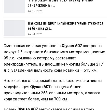
за «электричку» …
Авг 6, 2026
Панихида по ДВС? Китай окончательно откажется
от бензина уже…
Авг 4, 2026
Смешанная силовая установка
Qiyuan А07
построена
вокруг 1,5-литрового бензинового мотора мощностью
95 л.с., компанию которому составляет
электродвигатель, выдающий немногим больше 217
л. с. Заявленная дальность хода новинки — 515 км.
Что касается электромобиля, то экологически чистая
модификация
Qiyuan А07
оснащена более
производительным 258-сильным мотором, а запаса
хода хватает более, чем на 700 км.
Новый
Qiyuan А07
выпускается на одном из трех