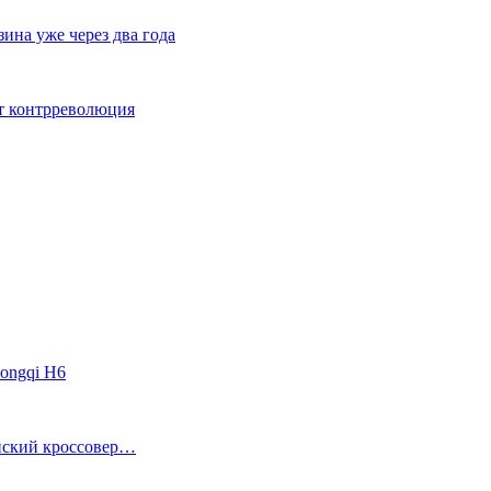
ина уже через два года
ет контрреволюция
ongqi H6
анский кроссовер…