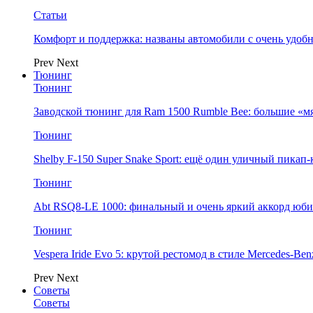
Статьи
Комфорт и поддержка: названы автомобили с очень удо
Prev
Next
Тюнинг
Тюнинг
Заводской тюнинг для Ram 1500 Rumble Bee: большие «м
Тюнинг
Shelby F-150 Super Snake Sport: ещё один уличный пика
Тюнинг
Abt RSQ8-LE 1000: финальный и очень яркий аккорд юбил
Тюнинг
Vespera Iride Evo 5: крутой рестомод в стиле Mercedes-Benz
Prev
Next
Советы
Советы