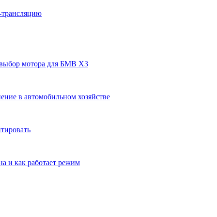
н-трансляцию
 выбор мотора для БМВ Х3
ение в автомобильном хозяйстве
нтировать
на и как работает режим