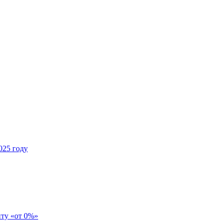
025 году
иту «от 0%»