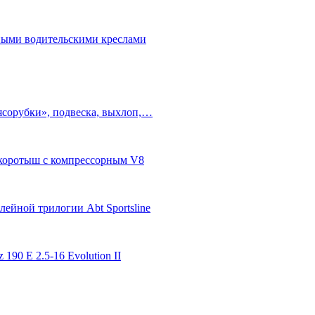
бными водительскими креслами
ясорубки», подвеска, выхлоп,…
п-коротыш с компрессорным V8
ейной трилогии Abt Sportsline
 190 E 2.5-16 Evolution II