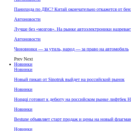
Панихида по ДВС? Китай окончательно откажется от бенз
Автоновости
Лучше без «мозгов». На рынке автоэлектроники назрева
Автоновости
Чиновники — за утиль, народ — за право на автомобиль
Prev
Next
Новинки
Новинки
Новый пикап от Sinotruk выйдет на российский рынок
Новинки
Hongqi готовит к дебюту на российском рынке лифтбек H
Новинки
Bestune объявляет старт продаж и цены на новый флагм
Новинки