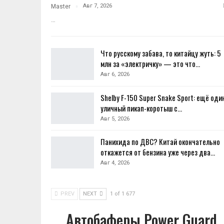
Авг 7, 2026
Master
…
Что русскому забава, то китайцу жуть: 5
млн за «электричку» — это что…
Авг 6, 2026
Shelby F-150 Super Snake Sport: ещё оди
уличный пикап-коротыш с…
Авг 5, 2026
Панихида по ДВС? Китай окончательно
откажется от бензина уже через два…
Авг 4, 2026
PREV
NEXT
1 of 1 677
Автобаферы Power Guard