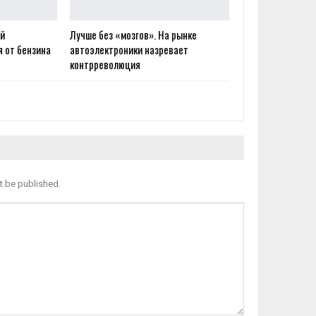
ай
Лучше без «мозгов». На рынке
 от бензина
автоэлектроники назревает
контрреволюция
t be published.