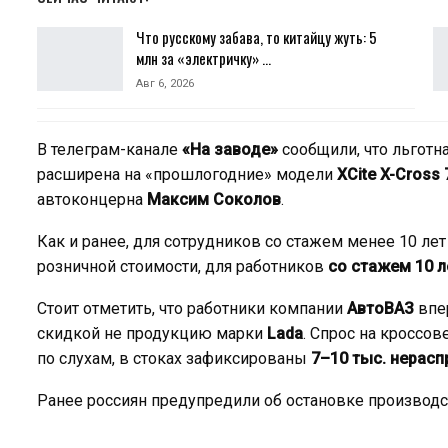
Что русскому забава, то китайцу жуть: 5
млн за «электричку» …
Авг 6, 2026
В телеграм-канале
«На заводе»
сообщили, что льготн
расширена на «прошлогодние» модели
XCite X-Cross 
автоконцерна
Максим Соколов
.
Как и ранее, для сотрудников со стажем менее 10 ле
розничной стоимости, для работников
со стажем 10 л
Стоит отметить, что работники компании
АвтоВАЗ
впер
скидкой не продукцию марки
Lada
. Спрос на кроссо
по слухам, в стоках зафиксированы
7–10 тыс. нерас
Ранее россиян предупредили об остановке производ