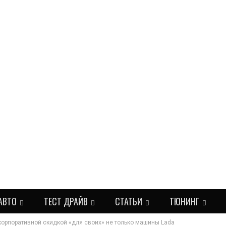
АВТО
ТЕСТ ДРАЙВ
СТАТЬИ
ТЮНИНГ
орпоративной скидкой «для своих» не только машины Lada