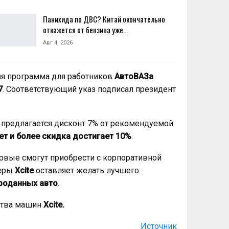
Панихида по ДВС? Китай окончательно
откажется от бензина уже…
Авг 4, 2026
ая программа для работников
АвтоВАЗа
7
. Соответствующий указ подписал президент
т предлагается дисконт 7% от рекомендуемой
ет и более скидка достигает 10%
.
вые смогут приобрести с корпоративной
веры
Xcite
оставляет желать лучшего:
проданных авто
.
ства машин
Xcite.
Источник