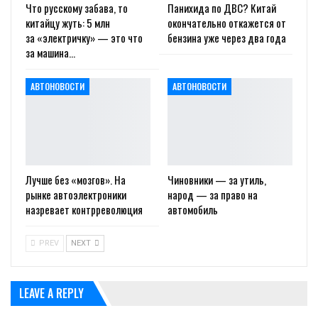
Что русскому забава, то
Панихида по ДВС? Китай
китайцу жуть: 5 млн
окончательно откажется от
за «электричку» — это что
бензина уже через два года
за машина…
АВТОНОВОСТИ
АВТОНОВОСТИ
Лучше без «мозгов». На
Чиновники — за утиль,
рынке автоэлектроники
народ — за право на
назревает контрреволюция
автомобиль
PREV
NEXT
LEAVE A REPLY