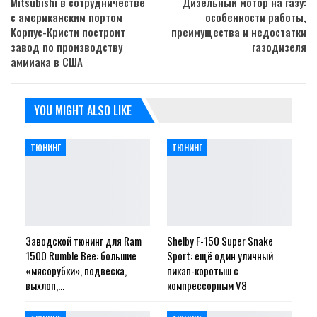
Mitsubishi в сотрудничестве
Дизельный мотор на газу:
с американским портом
особенности работы,
Корпус-Кристи построит
преимущества и недостатки
завод по производству
газодизеля
аммиака в США
YOU MIGHT ALSO LIKE
ТЮНИНГ
ТЮНИНГ
Заводской тюнинг для Ram
Shelby F-150 Super Snake
1500 Rumble Bee: большие
Sport: ещё один уличный
«мясорубки», подвеска,
пикап-коротыш с
выхлоп,…
компрессорным V8