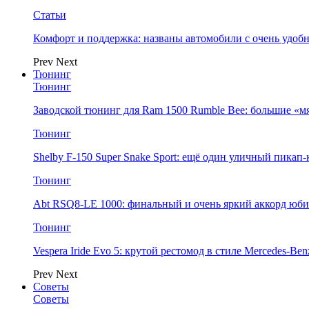
Статьи
Комфорт и поддержка: названы автомобили с очень удо
Prev
Next
Тюнинг
Тюнинг
Заводской тюнинг для Ram 1500 Rumble Bee: большие «м
Тюнинг
Shelby F-150 Super Snake Sport: ещё один уличный пика
Тюнинг
Abt RSQ8-LE 1000: финальный и очень яркий аккорд юбил
Тюнинг
Vespera Iride Evo 5: крутой рестомод в стиле Mercedes-Benz
Prev
Next
Советы
Советы