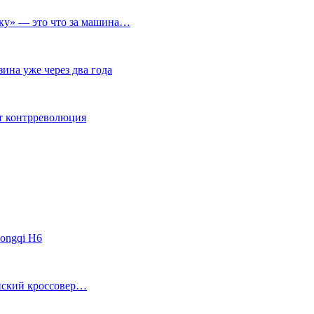
ичку» — это что за машина…
ина уже через два года
ет контрреволюция
ongqi H6
анский кроссовер…