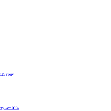
025 году
иту «от 0%»