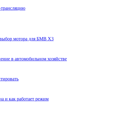
н-трансляцию
 выбор мотора для БМВ Х3
ение в автомобильном хозяйстве
нтировать
на и как работает режим