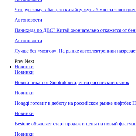
Что русскому забава, то китайцу жуть: 5 млн за «электр
Автоновости
Панихида по ДВС? Китай окончательно откажется от бенз
Автоновости
Лучше без «мозгов». На рынке автоэлектроники назрева
Prev
Next
Новинки
Новинки
Новый пикап от Sinotruk выйдет на российский рынок
Новинки
Hongqi готовит к дебюту на российском рынке лифтбек H
Новинки
Bestune объявляет старт продаж и цены на новый флагм
Новинки