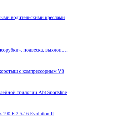
бными водительскими креслами
ясорубки», подвеска, выхлоп,…
п-коротыш с компрессорным V8
ейной трилогии Abt Sportsline
 190 E 2.5-16 Evolution II