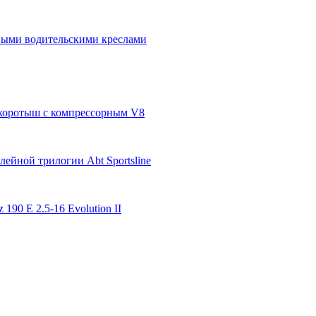
бными водительскими креслами
п-коротыш с компрессорным V8
ейной трилогии Abt Sportsline
 190 E 2.5-16 Evolution II