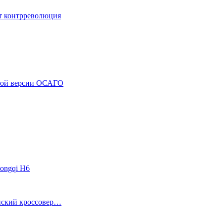
ет контрреволюция
жной версии ОСАГО
ongqi H6
анский кроссовер…