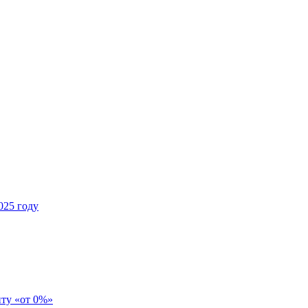
025 году
иту «от 0%»