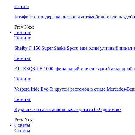
Статьи
Комфорт и поддержка: названы автомобили с очень удо
Prev
Next
Тюнинг
Тюнинг
Shelby F-150 Super Snake Sport: ещё один уличный пика
Тюнинг
Abt RSQ8-LE 1000: финальный и очень яркий аккорд юбил
Тюнинг
Vespera Iride Evo 5: крутой рестомод в стиле Mercedes-Benz
Тюнинг
Куда исчезла автомобильная акустика 6×9 дюймов?
Prev
Next
Советы
Советы