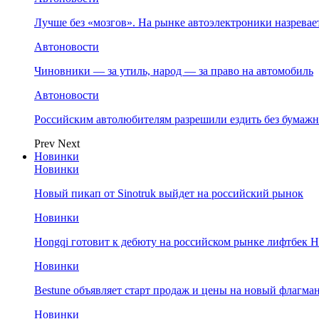
Лучше без «мозгов». На рынке автоэлектроники назрева
Автоновости
Чиновники — за утиль, народ — за право на автомобиль
Автоновости
Российским автолюбителям разрешили ездить без бума
Prev
Next
Новинки
Новинки
Новый пикап от Sinotruk выйдет на российский рынок
Новинки
Hongqi готовит к дебюту на российском рынке лифтбек H
Новинки
Bestune объявляет старт продаж и цены на новый флагм
Новинки