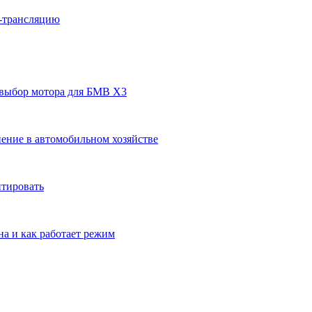
н-трансляцию
 выбор мотора для БМВ Х3
ение в автомобильном хозяйстве
нтировать
на и как работает режим