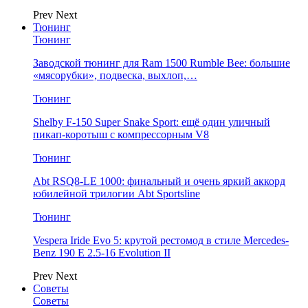
Prev
Next
Тюнинг
Тюнинг
Заводской тюнинг для Ram 1500 Rumble Bee: большие
«мясорубки», подвеска, выхлоп,…
Тюнинг
Shelby F-150 Super Snake Sport: ещё один уличный
пикап-коротыш с компрессорным V8
Тюнинг
Abt RSQ8-LE 1000: финальный и очень яркий аккорд
юбилейной трилогии Abt Sportsline
Тюнинг
Vespera Iride Evo 5: крутой рестомод в стиле Mercedes-
Benz 190 E 2.5-16 Evolution II
Prev
Next
Советы
Советы