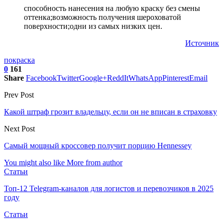
способность нанесения на любую краску без смены
оттенка;возможность получения шероховатой
поверхности;одни из самых низких цен.
Источник
покраска
0
161
Share
Facebook
Twitter
Google+
ReddIt
WhatsApp
Pinterest
Email
Prev Post
Какой штраф грозит владельцу, если он не вписан в страховку
Next Post
Самый мощный кроссовер получит порцию Hennessey
You might also like
More from author
Статьи
Топ-12 Telegram-каналов для логистов и перевозчиков в 2025
году
Статьи