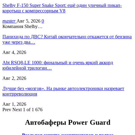
Shelby F-150 Super Snake Sport: ещё один уличный пикап-
коротыш с компрессорным V8
master
Авг 5, 2026
0
Компания Shelby…
Панихида по ДВС? Китай окончательно откажется от бензина
уже через два…
Авг 4, 2026
Abt RSQ8-LE 1000: финальный и очень яркий аккорд
юбилейной трилогии…
Авг 2, 2026
Лучше без «мозгов». На рынке автоэлектроники назревает
контрреволюция
Авг 1, 2026
Prev
Next
1 of 1 676
Автобаферы Power Guard