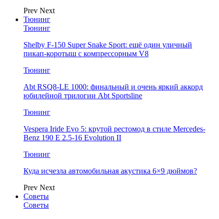
Prev
Next
Тюнинг
Тюнинг
Shelby F-150 Super Snake Sport: ещё один уличный
пикап-коротыш с компрессорным V8
Тюнинг
Abt RSQ8-LE 1000: финальный и очень яркий аккорд
юбилейной трилогии Abt Sportsline
Тюнинг
Vespera Iride Evo 5: крутой рестомод в стиле Mercedes-
Benz 190 E 2.5-16 Evolution II
Тюнинг
Куда исчезла автомобильная акустика 6×9 дюймов?
Prev
Next
Советы
Советы