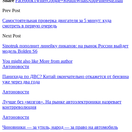
Share
Facebook
Twitter
Google+
ReddIt
WhatsApp
Pinterest
Email
Prev Post
Самостоятельная проверка двигателя за 5 минут: куда
смотреть в первую очередь
Next Post
Sinotruk пополнит линейку пикапов: на рынок России выйдет
модель Bolden S6
You might also like
More from author
Автоновости
Панихида по ДВС? Китай окончательно откажется от бензина
уже через два года
Автоновости
Лучше без «мозгов». На рынке автоэлектроники назревает
контрреволюция
Автоновости
Чиновники — за утиль, народ — за право на автомобиль