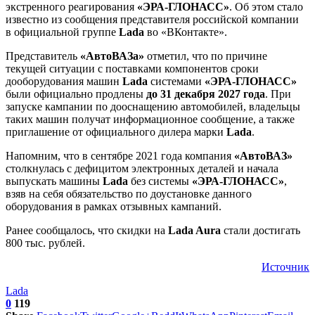
экстренного реагирования
«ЭРА-ГЛОНАСС»
. Об этом стало
известно из сообщения представителя российской компании
в официальной группе
Lada
во «ВКонтакте».
Представитель
«АвтоВАЗа»
отметил, что по причине
текущей ситуации с поставками компонентов сроки
дооборудования машин
Lada
системами
«ЭРА-ГЛОНАСС»
были официально продлены
до 31 декабря 2027 года
. При
запуске кампании по дооснащению автомобилей, владельцы
таких машин получат информационное сообщение, а также
приглашение от официального дилера марки
Lada
.
Напомним, что в сентябре 2021 года компания
«АвтоВАЗ»
столкнулась с дефицитом электронных деталей и начала
выпускать машины
Lada
без системы
«ЭРА-ГЛОНАСС»
,
взяв на себя обязательство по доустановке данного
оборудования в рамках отзывных кампаний.
Ранее сообщалось, что скидки на
Lada Aura
стали достигать
800 тыс. рублей.
Источник
Lada
0
119