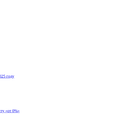
025 году
иту «от 0%»