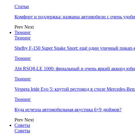
Статьи
Комфорт и поддержка: названы автомобили с очень удо
Prev
Next
Тюнинг
Тюнинг
Shelby F-150 Super Snake Sport: ещё один уличный пика
Тюнинг
Abt RSQ8-LE 1000: финальный и очень яркий аккорд юбил
Тюнинг
Vespera Iride Evo 5: крутой рестомод в стиле Mercedes-Benz
Тюнинг
Куда исчезла автомобильная акустика 6×9 дюймов?
Prev
Next
Советы
Советы