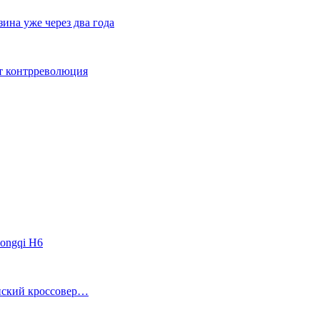
ина уже через два года
ет контрреволюция
ongqi H6
анский кроссовер…