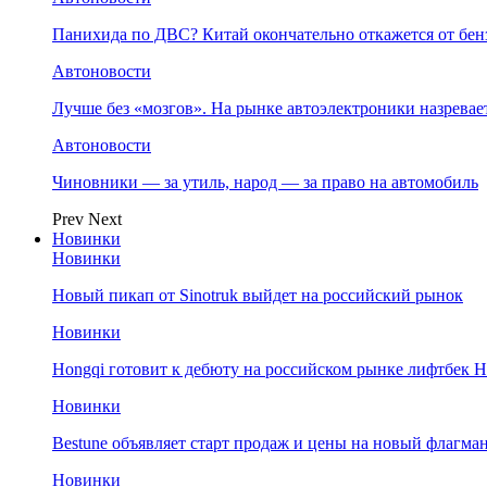
Панихида по ДВС? Китай окончательно откажется от бенз
Автоновости
Лучше без «мозгов». На рынке автоэлектроники назрева
Автоновости
Чиновники — за утиль, народ — за право на автомобиль
Prev
Next
Новинки
Новинки
Новый пикап от Sinotruk выйдет на российский рынок
Новинки
Hongqi готовит к дебюту на российском рынке лифтбек H
Новинки
Bestune объявляет старт продаж и цены на новый флагм
Новинки