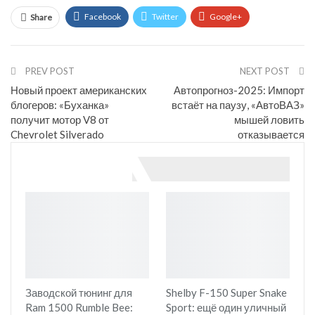
Facebook
Twitter
Google+
Share
ReddIt
WhatsApp
Pinterest
Email
PREV POST
NEXT POST
Новый проект американских
Автопрогноз-2025: Импорт
блогеров: «Буханка»
встаёт на паузу, «АвтоВАЗ»
получит мотор V8 от
мышей ловить
Chevrolet Silverado
отказывается
You might also like
Заводской тюнинг для
Shelby F-150 Super Snake
Ram 1500 Rumble Bee:
Sport: ещё один уличный