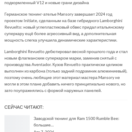
Германское тюнинг-ателье Mansory завершает 2024 год
проектом Initiate, сделанным на базе гибридного Lamborghini
Revuelto: новый углепластиковый обвес придал итальянскому
суперкару ещё более агрессивный вид, а дополнительная
мощность слегка улучшила динамические характеристики.
Lamborghini Revuelto дебютировал весной прошлого года и стал
новым флагманским суперкаром марки, заменив снятый с
производства Aventador. Кузов Revuelto практически целиком
выполнен из карбона (только задний подрамник алюминиевый),
поэтому очень любящие этот материал мастера Mansory не
могли в этом плане добавить ничего принципиально нового, но
зато поупражнялись с формой наружных панелей.
СЕЙЧАС ЧИТАЮТ:
Заводской тюнинг для Ram 1500 Rumble Bee:
большие…
Авг 7, 2026