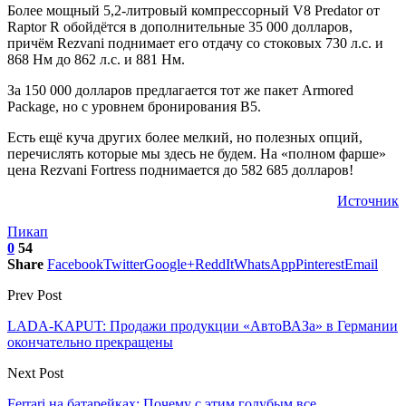
Более мощный 5,2-литровый компрессорный V8 Predator от
Raptor R обойдётся в дополнительные 35 000 долларов,
причём Rezvani поднимает его отдачу со стоковых 730 л.с. и
868 Нм до 862 л.с. и 881 Нм.
За 150 000 долларов предлагается тот же пакет Armored
Package, но с уровнем бронирования B5.
Есть ещё куча других более мелкий, но полезных опций,
перечислять которые мы здесь не будем. На «полном фарше»
цена Rezvani Fortress поднимается до 582 685 долларов!
Источник
Пикап
0
54
Share
Facebook
Twitter
Google+
ReddIt
WhatsApp
Pinterest
Email
Prev Post
LADA-KAPUT: Продажи продукции «АвтоВАЗа» в Германии
окончательно прекращены
Next Post
Ferrari на батарейках: Почему с этим голубым все