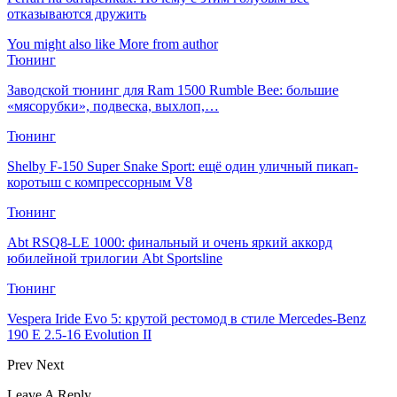
отказываются дружить
You might also like
More from author
Тюнинг
Заводской тюнинг для Ram 1500 Rumble Bee: большие
«мясорубки», подвеска, выхлоп,…
Тюнинг
Shelby F-150 Super Snake Sport: ещё один уличный пикап-
коротыш с компрессорным V8
Тюнинг
Abt RSQ8-LE 1000: финальный и очень яркий аккорд
юбилейной трилогии Abt Sportsline
Тюнинг
Vespera Iride Evo 5: крутой рестомод в стиле Mercedes-Benz
190 E 2.5-16 Evolution II
Prev
Next
Leave A Reply