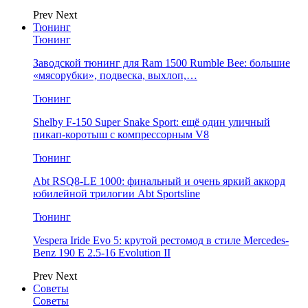
Prev
Next
Тюнинг
Тюнинг
Заводской тюнинг для Ram 1500 Rumble Bee: большие
«мясорубки», подвеска, выхлоп,…
Тюнинг
Shelby F-150 Super Snake Sport: ещё один уличный
пикап-коротыш с компрессорным V8
Тюнинг
Abt RSQ8-LE 1000: финальный и очень яркий аккорд
юбилейной трилогии Abt Sportsline
Тюнинг
Vespera Iride Evo 5: крутой рестомод в стиле Mercedes-
Benz 190 E 2.5-16 Evolution II
Prev
Next
Советы
Советы