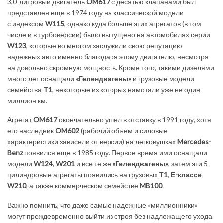
3,0-литровый двигатель
OM617
с десятью клапанами был
представлен еще в 1974 году на классической модели
с индексом
W115
, однако куда больше этих агрегатов (в том
числе и в турбоверсии) было выпущено на автомобилях серии
W123
, которые во многом заслужили свою репутацию
надежных авто именно благодаря этому двигателю, несмотря
на довольно скромную мощность. Кроме того, такими дизелями
много лет оснащали
«Гелендвагены»
и грузовые модели
семейства
T1
, некоторые из которых намотали уже не один
миллион км.
Агрегат
OM617
окончательно ушел в отставку в 1991 году, хотя
его наследник
OM602
(рабочий объем и силовые
характеристики зависели от версии) на легковушках
Mercedes-
Benz
появился еще в 1985 году. Первое время ими оснащали
модели
W124
,
W201
и все те же
«Гелендвагены»
, затем эти 5-
цилиндровые агрегаты появились на грузовых
Т1
,
Е-классе
W210
, а также коммерческом семействе
MB100
.
Важно помнить, что даже самые надежные «миллионники»
могут преждевременно выйти из строя без надлежащего ухода