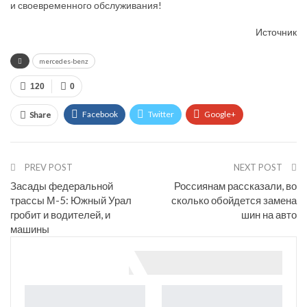
и своевременного обслуживания!
Источник
mercedes-benz
120
0
Facebook
Twitter
Google+
Share
ReddIt
WhatsApp
Pinterest
Email
PREV POST
NEXT POST
Засады федеральной
Россиянам рассказали, во
трассы М-5: Южный Урал
сколько обойдется замена
гробит и водителей, и
шин на авто
машины
You might also like