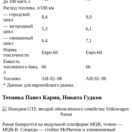
до 100 км/ч, с
Расход топлива, л/100 км
— городской
8,4
9,0
цикл
— загородный
5,3
6,1
цикл
— смешанный
6,4
7,1
цикл
Норма
Евро-6d
Евро-6d
токсичности
Ёмкость
топливного бака,
66
66
л
Топливо
АИ-92–98
АИ-92–98
* Данные для европейского рынка.
Техника Павел Карин, Никита Гудков
Passat базируется на модульной платформе MQB, точнее —
MQB-B. Спереди — стойки McPherson и алюминиевый