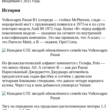
вводимым с 2021 года.
История
Volkswagen Passat B1 (спереди — стойки McPherson, сзади —
неразрезной мост с пружинами) появился в 1973-м и по сути
повторял модель Audi 80 1972 года. Буква «B» перед цифрой-
поколением модели — указание на сегмент по внутренней
классификации компании. Это мы привыкли, что А-класс —
это Daewoo Matiz, а В — скажем, Opel Corsa.
Но фольксвагеновский алфавит начинается с Гольфа, Polo —
это минус-буква: А0. А сегмент В — как раз Passat.
Нарисованный Джорджетто Джуджаро автомобиль
предлагался как седан-фастбек и хэтчбек с двумя или
четырьмя боковыми створками, что давало четыре варианта
кузова. Через год к ним добавился универсал Variant.
Тягу на переднюю ось продольно расположенные моторы 1.3