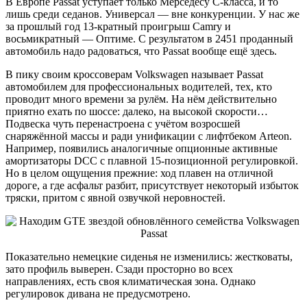
В Европе Passat уступает только Мерседесу C-класса, и то
лишь среди седанов. Универсал — вне конкуренции. У нас же
за прошлый год 13-кратный проигрыш Camry и
восьмикратный ― Оптиме. С результатом в 2451 проданный
автомобиль надо радоваться, что Passat вообще ещё здесь.
В пику своим кроссоверам Volkswagen называет Passat
автомобилем для профессиональных водителей, тех, кто
проводит много времени за рулём. На нём действительно
приятно ехать по шоссе: далеко, на высокой скорости…
Подвеска чуть перенастроена с учётом возросшей
снаряжённой массы и ради унификации с лифтбеком Arteon.
Например, появились аналогичные опционные активные
амортизаторы DCC с плавной 15-позиционной регулировкой.
Но в целом ощущения прежние: ход плавен на отличной
дороге, а где асфальт разбит, присутствует некоторый избыток
тряски, притом с явной озвучкой неровностей.
Показательно немецкие сиденья не изменились: жестковаты,
зато профиль выверен. Сзади просторно во всех
направлениях, есть своя климатическая зона. Однако
регулировок дивана не предусмотрено.