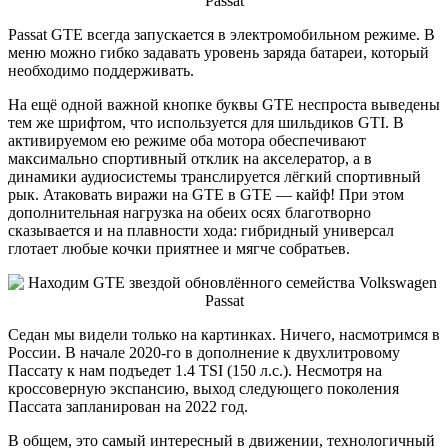
Passat GTE всегда запускается в электромобильном режиме. В
меню можно гибко задавать уровень заряда батареи, который
необходимо поддерживать.
На ещё одной важной кнопке буквы GTE неспроста выведены
тем же шрифтом, что используется для шильдиков GTI. В
активируемом ею режиме оба мотора обеспечивают
максимально спортивный отклик на акселератор, а в
динамики аудиосистемы транслируется лёгкий спортивный
рык. Атаковать виражи на GTE в GTE ― кайф! При этом
дополнительная нагрузка на обеих осях благотворно
сказывается и на плавности хода: гибридный универсал
глотает любые кочки приятнее и мягче собратьев.
Седан мы видели только на картинках. Ничего, насмотримся в
России. В начале 2020-го в дополнение к двухлитровому
Пассату к нам подъедет 1.4 TSI (150 л.с.). Несмотря на
кроссоверную экспансию, выход следующего поколения
Пассата запланирован на 2022 год.
В общем, это самый интересный в движении, технологичный