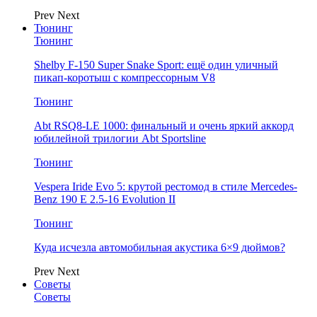
Prev
Next
Тюнинг
Тюнинг
Shelby F-150 Super Snake Sport: ещё один уличный
пикап-коротыш с компрессорным V8
Тюнинг
Abt RSQ8-LE 1000: финальный и очень яркий аккорд
юбилейной трилогии Abt Sportsline
Тюнинг
Vespera Iride Evo 5: крутой рестомод в стиле Mercedes-
Benz 190 E 2.5-16 Evolution II
Тюнинг
Куда исчезла автомобильная акустика 6×9 дюймов?
Prev
Next
Советы
Советы