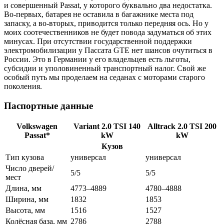
и совершенный Passat, у которого буквально два недостатка.
Во-первых, батарея не оставила в багажнике места под
запаску, а во-вторых, приводится только передняя ось. Но у
моих соотечественников не будет повода задуматься об этих
минусах. При отсутствии государственной поддержки
электромобилизации у Пассата GTE нет шансов очутиться в
России. Это в Германии у его владельцев есть льготы,
субсидии и уполовиненный транспортный налог. Свой же
особый путь мы проделаем на седанах с моторами старого
поколения.
Паспортные данные
Volkswagen
Variant 2.0 TSI 140
Alltrack 2.0 TSI 200
Passat*
kW
kW
Кузов
Тип кузова
универсал
универсал
Число дверей/
5/5
5/5
мест
Длина, мм
4773–4889
4780–4888
Ширина, мм
1832
1853
Высота, мм
1516
1527
Колёсная база, мм
2786
2788