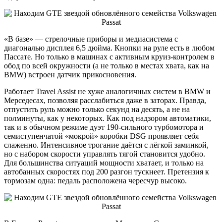
«В базе» ― стрелочные приборы и медиасистема с
диагональю дисплея 6,5 дюйма. Кнопки на руле есть в любом
Пассате. Но только в машинах с активным круиз-контролем в
обод по всей окружности (а не только в местах хвата, как на
BMW) встроен датчик прикосновения.
Работает Travel Assist не хуже аналогичных систем в BMW и
Мерседесах, позволяя расслабиться даже в заторах. Правда,
отпустить руль можно только секунд на десять, а не на
полминуты, как у некоторых. Как под надзором автоматики,
так и в обычном режиме дуэт 190-сильного турбомотора и
семиступенчатой «мокрой» коробки DSG проявляет себя
слаженно. Интенсивное трогание даётся с лёгкой заминкой,
но с набором скорости управлять тягой становится удобно.
Для большинства ситуаций мощности хватает, и только на
автобанных скоростях под 200 разгон тускнеет. Претензия к
тормозам одна: педаль расположена чересчур высоко.