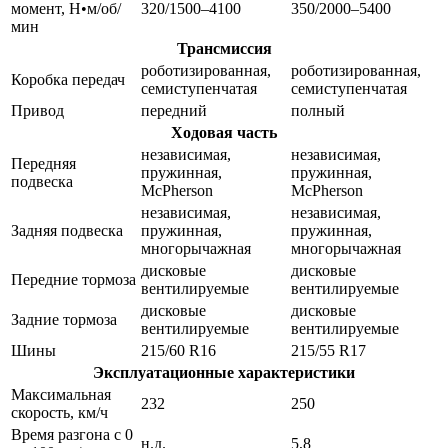
момент, Н•м/об/
320/1500–4100
350/2000–5400
мин
Трансмиссия
роботизированная,
роботизированная,
Коробка передач
семиступенчатая
семиступенчатая
Привод
передний
полный
Ходовая часть
независимая,
независимая,
Передняя
пружинная,
пружинная,
подвеска
McPherson
McPherson
независимая,
независимая,
Задняя подвеска
пружинная,
пружинная,
многорычажная
многорычажная
дисковые
дисковые
Передние тормоза
вентилируемые
вентилируемые
дисковые
дисковые
Задние тормоза
вентилируемые
вентилируемые
Шины
215/60 R16
215/55 R17
Эксплуатационные характеристики
Максимальная
232
250
скорость, км/ч
Время разгона с 0
н.д.
5,8