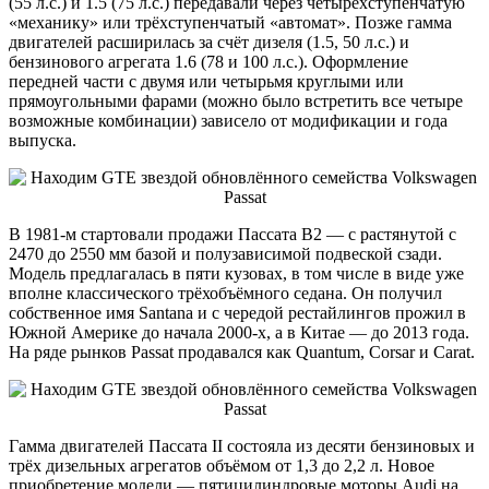
(55 л.с.) и 1.5 (75 л.с.) передавали через четырёхступенчатую
«механику» или трёхступенчатый «автомат». Позже гамма
двигателей расширилась за счёт дизеля (1.5, 50 л.с.) и
бензинового агрегата 1.6 (78 и 100 л.с.). Оформление
передней части с двумя или четырьмя круглыми или
прямоугольными фарами (можно было встретить все четыре
возможные комбинации) зависело от модификации и года
выпуска.
В 1981-м стартовали продажи Пассата B2 — с растянутой с
2470 до 2550 мм базой и полузависимой подвеской сзади.
Модель предлагалась в пяти кузовах, в том числе в виде уже
вполне классического трёхобъёмного седана. Он получил
собственное имя Santana и с чередой рестайлингов прожил в
Южной Америке до начала 2000-х, а в Китае — до 2013 года.
На ряде рынков Passat продавался как Quantum, Corsar и Carat.
Гамма двигателей Пассата II состояла из десяти бензиновых и
трёх дизельных агрегатов объёмом от 1,3 до 2,2 л. Новое
приобретение модели — пятицилиндровые моторы Audi на