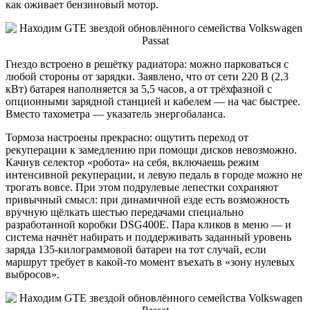
как оживает бензиновый мотор.
Гнездо встроено в решётку радиатора: можно парковаться с
любой стороны от зарядки. Заявлено, что от сети 220 В (2,3
кВт) батарея наполняется за 5,5 часов, а от трёхфазной с
опционными зарядной станцией и кабелем ― на час быстрее.
Вместо тахометра ― указатель энергобаланса.
Тормоза настроены прекрасно: ощутить переход от
рекуперации к замедлению при помощи дисков невозможно.
Качнув селектор «робота» на себя, включаешь режим
интенсивной рекуперации, и левую педаль в городе можно не
трогать вовсе. При этом подрулевые лепестки сохраняют
привычный смысл: при динамичной езде есть возможность
вручную щёлкать шестью передачами специально
разработанной коробки DSG400E. Пара кликов в меню ― и
система начнёт набирать и поддерживать заданный уровень
заряда 135-килограммовой батареи на тот случай, если
маршрут требует в какой-то момент въехать в «зону нулевых
выбросов».