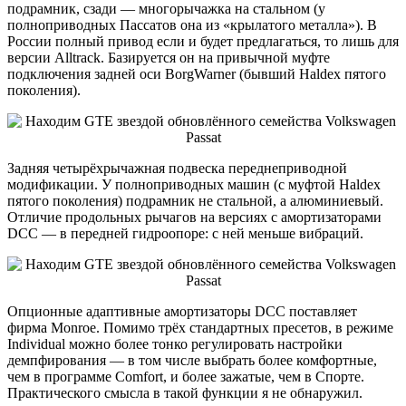
подрамник, сзади — многорычажка на стальном (у
полноприводных Пассатов она из «крылатого металла»). В
России полный привод если и будет предлагаться, то лишь для
версии Alltrack. Базируется он на привычной муфте
подключения задней оси BorgWarner (бывший Haldex пятого
поколения).
Задняя четырёхрычажная подвеска переднеприводной
модификации. У полноприводных машин (с муфтой Haldex
пятого поколения) подрамник не стальной, а алюминиевый.
Отличие продольных рычагов на версиях с амортизаторами
DCC — в передней гидроопоре: с ней меньше вибраций.
Опционные адаптивные амортизаторы DCC поставляет
фирма Monroe. Помимо трёх стандартных пресетов, в режиме
Individual можно более тонко регулировать настройки
демпфирования ― в том числе выбрать более комфортные,
чем в программе Comfort, и более зажатые, чем в Спорте.
Практического смысла в такой функции я не обнаружил.