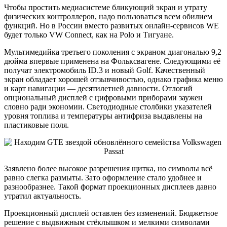
Чтобы простить медиасистеме бликующий экран и утрату
физических контроллеров, надо пользоваться всем обилием
функций. Но в России вместо развитых онлайн-сервисов WE
будет только VW Connect, как на Polo и Тигуане.
Мультимедийка третьего поколения с экраном диагональю 9,2
дюйма впервые применена на Фольксвагене. Следующими её
получат электромобиль ID.3 и новый Golf. Качественный
экран обладает хорошей отзывчивостью, однако графика меню
и карт навигации ― десятилетней давности. Отлогий
опциональный дисплей с цифровыми приборами заужен
словно ради экономии. Светодиодные столбики указателей
уровня топлива и температуры антифриза выдавлены на
пластиковые поля.
Заявлено более высокое разрешения щитка, но символы всё
равно слегка размыты. Зато оформление стало удобнее и
разнообразнее. Такой формат проекционных дисплеев давно
утратил актуальность.
Проекционный дисплей оставлен без изменений. Бюджетное
решение с выдвижным стёклышком и мелкими символами