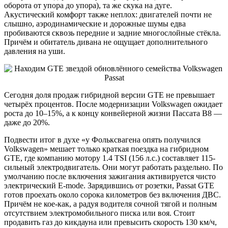
оборота от упора до упора), та же скука на дуге.
Акустический комфорт также неплох: двигателей почти не
слышно, аэродинамические и дорожные шумы едва
пробиваются сквозь передние и задние многослойные стёкла.
Причём и обитатель дивана не ощущает дополнительного
давления на уши.
Сегодня доля продаж гибридной версии GTE не превышает
четырёх процентов. После модернизации Volkswagen ожидает
роста до 10–15%, а к концу конвейерной жизни Пассата В8 ―
даже до 20%.
Подвести итог в духе «у Фольксвагена опять получился
Volkswagen» мешает только краткая поездка на гибридном
GTE, где компанию мотору 1.4 TSI (156 л.с.) составляет 115-
сильный электродвигатель. Они могут работать раздельно. По
умолчанию после включения зажигания активируется чисто
электрический E-mode. Зарядившись от розетки, Passat GTE
готов проехать около сорока километров без включения ДВС.
Причём не кое-как, а радуя водителя сочной тягой и полным
отсутствием электромобильного писка или воя. Стоит
продавить газ до кикдауна или превысить скорость 130 км/ч,