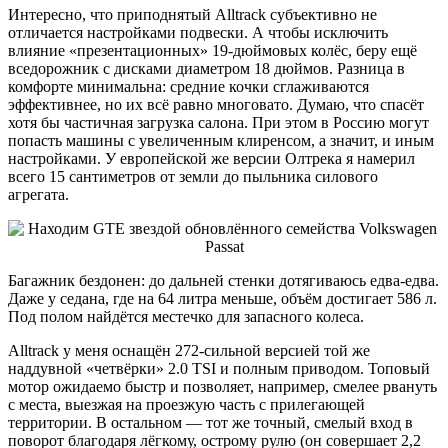
Интересно, что приподнятый Alltrack субъективно не
отличается настройками подвески. А чтобы исключить
влияние «презентационных» 19-дюймовых колёс, беру ещё
вседорожник c дисками диаметром 18 дюймов. Разница в
комфорте минимальна: средние кочки сглаживаются
эффективнее, но их всё равно многовато. Думаю, что спасёт
хотя бы частичная загрузка салона. При этом в Россию могут
попасть машины с увеличенным клиренсом, а значит, и иным
настройками. У европейской же версии Олтрека я намерил
всего 15 сантиметров от земли до пыльника силового
агрегата.
Багажник бездонен: до дальней стенки дотягиваюсь едва-едва.
Даже у седана, где на 64 литра меньше, объём достигает 586 л.
Под полом найдётся местечко для запасного колеса.
Alltrack у меня оснащён 272-сильной версией той же
наддувной «четвёрки» 2.0 TSI и полным приводом. Топовый
мотор ожидаемо быстр и позволяет, например, смелее рвануть
с места, выезжая на проезжую часть с прилегающей
территории. В остальном — тот же точный, смелый вход в
поворот благодаря лёгкому, острому рулю (он совершает 2,2