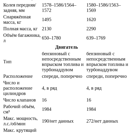
Колея передняя/
1578–1586/1564–
1580–1586/1563–
задняя, мм
1572
1569
Снаряжённая
1495
1620
масса, кг
Полная масса, кг
2130
2290
Объём багажника,
650–1780
639–1769
л
Двигатель
бензиновый с
бензиновый с
непосредственным
непосредственным
Тип
впрыском топлива и
впрыском топлива и
турбонаддувом
турбонаддувом
Расположение
спереди, поперечно
спереди, поперечно
Число и
расположение
4, в ряд
4, в ряд
цилиндров
Число клапанов
16
16
Рабочий объём,
1984
1984
см³
Макс. мощность,
190/нет данных
272/нет данных
л.с./об/мин
Макс. крутящий