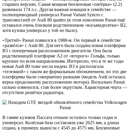
старших версиях. Самая мощная бензиновая «пятёрка» (2.2)
развивала 174 л.с. Другая важная новация в семействе —
полноприводный универсал Passat Variant Syncro с
трансмиссией от Audi 80 quattro (в этом поколении Passat ещё
оставался очень близким родственником «восьмидесятки» B2,
хотя кузова универсал у той не было).
«Третий» Passat появился в 1988-м. Он первый в семействе
«развёлся» с Audi 80. Для него была создана новая платформа
B3 с поперечным расположением двигателя. Она была
родственницей платформе A2 от «второго» Гольфа, только
крупнее по всем направлениям. Интересно, что в те же годы
новая Audi 80 тоже несла индекс B3 и располагала
«тележкой» с таким же формальным обозначением, но эти две
платформы были совершенно разными (модель Audi осталась
верна продольному расположению мотора). Визуально Passat
сильно изменился, став более округлым. Характерная черта —
отсутствие решётки радиатора.
В гамме кузовов Пассата отныне остались только седан и
универсал. Колёсная база составляла уже 2625 мм, а длина
седана, к примеру, выросла с 4545 до 4575 мм. Бензиновые