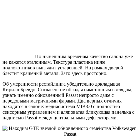
По нынешним временам качество салона уже
не кажется эталонным. Текстура пластика ниже
подлокотников выглядит устаревшей. На рамках дверей
блестит крашеный металл. Зато здесь просторно.
Об умеренности рестайлинга убедительно докладывал
Кирилл Бревдо. Согласен: не обладая намётанным взглядом,
узнать именно обновлённый Passat непросто даже с
передовыми матричными фарами. Два верных отличия
находятся в салоне: медиасистема MIB3.0 с полностью
сенсорным управлением и аляповатая бликующая панелька с
надписью Passat между центральными дефлекторами.