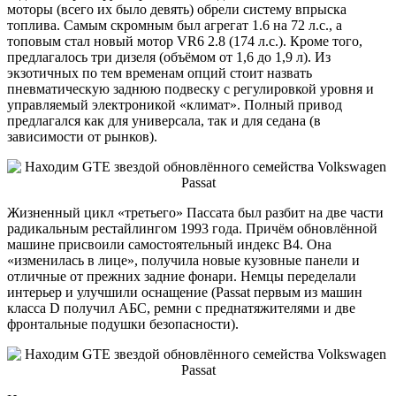
моторы (всего их было девять) обрели систему впрыска
топлива. Самым скромным был агрегат 1.6 на 72 л.с., а
топовым стал новый мотор VR6 2.8 (174 л.с.). Кроме того,
предлагалось три дизеля (объёмом от 1,6 до 1,9 л). Из
экзотичных по тем временам опций стоит назвать
пневматическую заднюю подвеску с регулировкой уровня и
управляемый электроникой «климат». Полный привод
предлагался как для универсала, так и для седана (в
зависимости от рынков).
Жизненный цикл «третьего» Пассата был разбит на две части
радикальным рестайлингом 1993 года. Причём обновлённой
машине присвоили самостоятельный индекс B4. Она
«изменилась в лице», получила новые кузовные панели и
отличные от прежних задние фонари. Немцы переделали
интерьер и улучшили оснащение (Passat первым из машин
класса D получил АБС, ремни с преднатяжителями и две
фронтальные подушки безопасности).