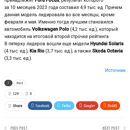
принадлежит
Ford Focus
, результат которого
за 10 месяцев 2023 года составил 4,9 тыс. ед. Причем
данная модель лидировала во все месяцы, кроме
февраля и мая. Именно тогда лучшим становился
автомобиль
Volkswagen Polo
(4,2 тыс. ед.), который
находится на итоговой второй строчке рейтинга.
В пятерку лидеров вошли еще модели
Hyundai Solaris
(4 тыс. ед.),
Kia Rio
(3,7 тыс. ед.), а также
Skoda Octavia
(3,3 тыс. ед.).
Источник
#ford
129
0
Facebook
Twitter
Google+
ReddIt
Share
WhatsApp
Pinterest
Email
PREV POST
NEXT POST