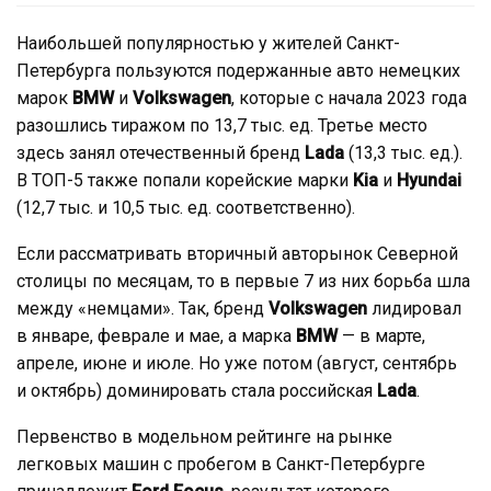
Наибольшей популярностью у жителей Санкт-
Петербурга пользуются подержанные авто немецких
марок
BMW
и
Volkswagen
, которые с начала 2023 года
разошлись тиражом по 13,7 тыс. ед. Третье место
здесь занял отечественный бренд
Lada
(13,3 тыс. ед.).
В ТОП-5 также попали корейские марки
Kia
и
Hyundai
(12,7 тыс. и 10,5 тыс. ед. соответственно).
Если рассматривать вторичный авторынок Северной
столицы по месяцам, то в первые 7 из них борьба шла
между «немцами». Так, бренд
Volkswagen
лидировал
в январе, феврале и мае, а марка
BMW
— в марте,
апреле, июне и июле. Но уже потом (август, сентябрь
и октябрь) доминировать стала российская
Lada
.
Первенство в модельном рейтинге на рынке
легковых машин c пробегом в Санкт-Петербурге