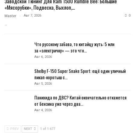
Заводской Тюнинг Для Ram 1500 Rumble Bee: Большие
«мясорубки», Подвеска, Выхлоп,…
Авг 7, 2026
0
Master
…
Что русскому забава, то китайцу жуть: 5 млн
за «электричку» — это что…
Авг 6, 2026
Shelby F-150 Super Snake Sport: ещё один уличный
пикап-коротыш с…
Авг 5, 2026
Панихида по ДВС? Китай окончательно откажется
от бензина уже через два…
Авг 4, 2026
PREV
NEXT
1 of 1 677