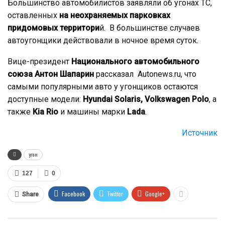
Большинство автомобилистов заявляли об угонах ТС,
оставленных
на неохраняемых парковках
придомовых территори
й. В большинстве случаев
автоугонщики действовали в ночное время суток.
Вице-президент
Национального автомобильного
союза Антон Шапарин
рассказал Autonews.ru, что
самыми популярными авто у угонщиков остаются
доступные модели:
Hyundai Solaris, Volkswagen Polo
, а
также
Kia Rio
и машины марки
Lada
.
Источник
угон
127
0
Facebook
Twitter
Google+
Share