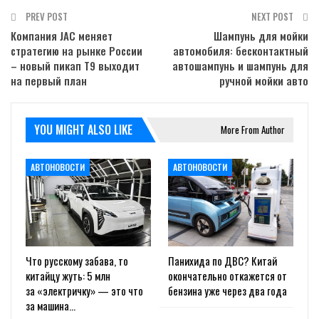
PREV POST
NEXT POST
Компания JAC меняет
Шампунь для мойки
стратегию на рынке России
автомобиля: бесконтактный
– новый пикап T9 выходит
автошампунь и шампунь для
на первый план
ручной мойки авто
YOU MIGHT ALSO LIKE
More From Author
АВТОНОВОСТИ
АВТОНОВОСТИ
Что русскому забава, то
Панихида по ДВС? Китай
китайцу жуть: 5 млн
окончательно откажется от
за «электричку» — это что
бензина уже через два года
за машина…