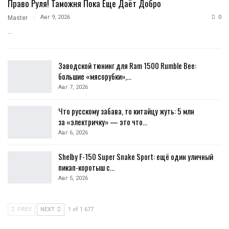
Право Руля! Таможня Пока Еще Даёт Добро
Авг 9, 2026
0
Master
…
Заводской тюнинг для Ram 1500 Rumble Bee:
большие «мясорубки»,…
Авг 7, 2026
Что русскому забава, то китайцу жуть: 5 млн
за «электричку» — это что…
Авг 6, 2026
Shelby F-150 Super Snake Sport: ещё один уличный
пикап-коротыш с…
Авг 5, 2026
PREV
NEXT
1 of 1 677