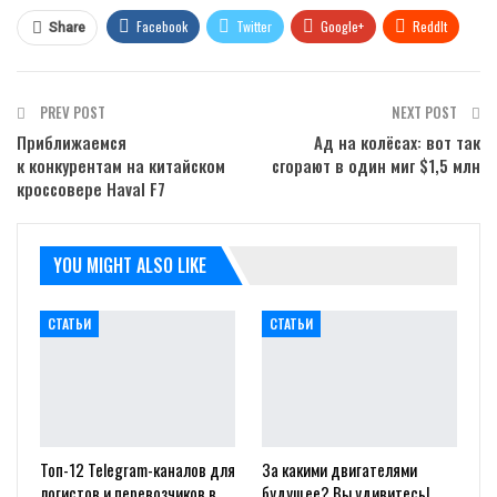
Facebook
Twitter
Google+
ReddIt
Share
WhatsApp
Pinterest
Email
PREV POST
NEXT POST
Приближаемся
Ад на колёсах: вот так
к конкурентам на китайском
сгорают в один миг $1,5 млн
кроссовере Haval F7
YOU MIGHT ALSO LIKE
СТАТЬИ
СТАТЬИ
Топ-12 Telegram-каналов для
За какими двигателями
логистов и перевозчиков в
будущее? Вы удивитесь!