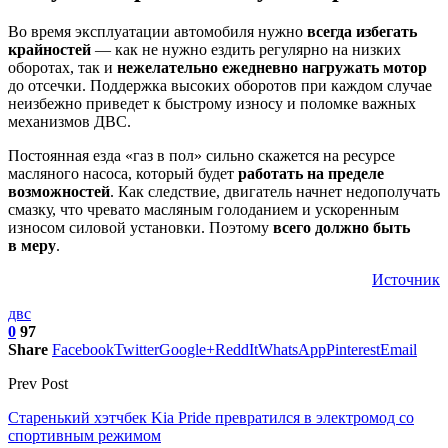
Во время эксплуатации автомобиля нужно
всегда избегать
крайностей
— как не нужно ездить регулярно на низких
оборотах, так и
нежелательно ежедневно нагружать мотор
до отсечки. Поддержка высоких оборотов при каждом случае
неизбежно приведет к быстрому износу и поломке важных
механизмов ДВС.
Постоянная езда «газ в пол» сильно скажется на ресурсе
масляного насоса, который будет
работать на пределе
возможностей
. Как следствие, двигатель начнет недополучать
смазку, что чревато масляным голоданием и ускоренным
износом силовой установки. Поэтому
всего должно быть
в меру
.
Источник
двс
0
97
Share
Facebook
Twitter
Google+
ReddIt
WhatsApp
Pinterest
Email
Prev Post
Старенький хэтчбек Kia Pride превратился в электромод со
спортивным режимом