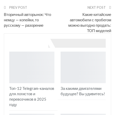
Email
PREV POST
NEXT POST
Вторичный авторынок: Что
Какие китайские
немцу — копейки, то
автомобили с пробегом
русскому — разорение
можно выгодно продать:
ТОП моделей
You might also like
Топ-12 Telegram-каналов
За какими двигателями
для логистов и
будущее? Вы удивитесь!
перевозчиков в 2025
году