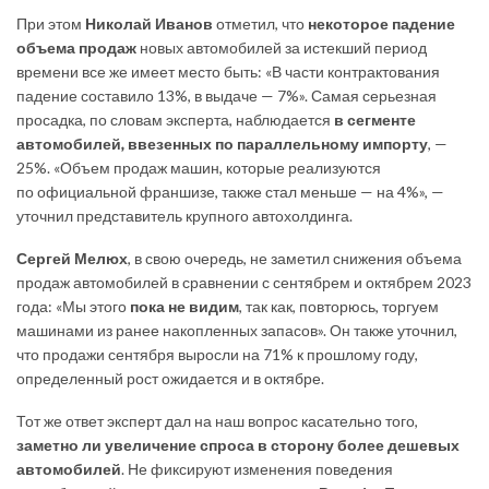
При этом
Николай Иванов
отметил, что
некоторое падение
объема продаж
новых автомобилей за истекший период
времени все же имеет место быть: «В части контрактования
падение составило 13%, в выдаче — 7%». Самая серьезная
просадка, по словам эксперта, наблюдается
в сегменте
автомобилей, ввезенных по параллельному импорту
, —
25%. «Объем продаж машин, которые реализуются
по официальной франшизе, также стал меньше — на 4%», —
уточнил представитель крупного автохолдинга.
Сергей Мелюх
, в свою очередь, не заметил снижения объема
продаж автомобилей в сравнении с сентябрем и октябрем 2023
года: «Мы этого
пока не видим
, так как, повторюсь, торгуем
машинами из ранее накопленных запасов». Он также уточнил,
что продажи сентября выросли на 71% к прошлому году,
определенный рост ожидается и в октябре.
Тот же ответ эксперт дал на наш вопрос касательно того,
заметно ли увеличение спроса в сторону более дешевых
автомобилей
. Не фиксируют изменения поведения