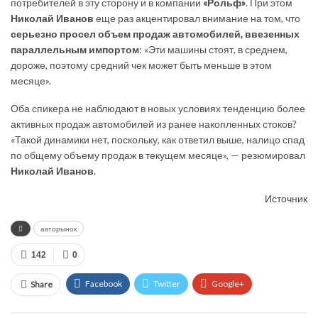
потребителей в эту сторону и в компании
«Рольф»
. При этом
Николай Иванов
еще раз акцентировал внимание на том, что
серьезно просел объем продаж автомобилей, ввезенных
параллельным импортом
: «Эти машины стоят, в среднем,
дороже, поэтому средний чек может быть меньше в этом
месяце».
Оба спикера не наблюдают в новых условиях тенденцию более
активных продаж автомобилей из ранее накопленных стоков?
«Такой динамики нет, поскольку, как ответил выше, налицо спад
по общему объему продаж в текущем месяце», — резюмировал
Николай Иванов
.
Источник
авторынок
142
0
Facebook
Twitter
Google+
Share
ReddIt
WhatsApp
Pinterest