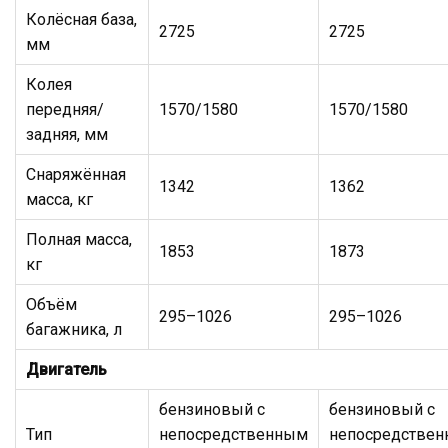
Колёсная база,
2725
2725
мм
Колея
передняя/
1570/1580
1570/1580
задняя, мм
Снаряжённая
1342
1362
масса, кг
Полная масса,
1853
1873
кг
Объём
295–1026
295–1026
багажника, л
Двигатель
бензиновый с
бензиновый с
Тип
непосредственным
непосредстве