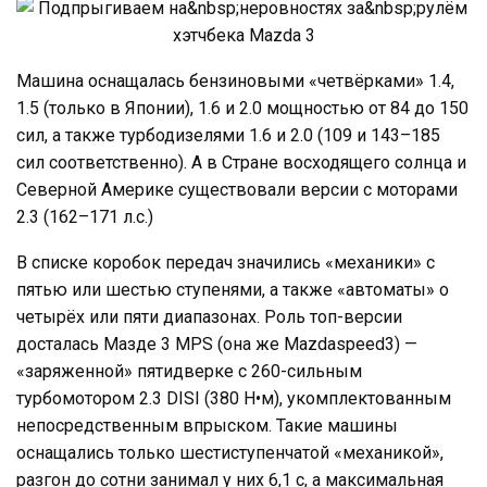
Машина оснащалась бензиновыми «четвёрками» 1.4,
1.5 (только в Японии), 1.6 и 2.0 мощностью от 84 до 150
сил, а также турбодизелями 1.6 и 2.0 (109 и 143–185
сил соответственно). А в Стране восходящего солнца и
Северной Америке существовали версии с моторами
2.3 (162–171 л.с.)
В списке коробок передач значились «механики» с
пятью или шестью ступенями, а также «автоматы» о
четырёх или пяти диапазонах. Роль топ-версии
досталась Мазде 3 MPS (она же Mazdaspeed3) —
«заряженной» пятидверке с 260-сильным
турбомотором 2.3 DISI (380 Н•м), укомплектованным
непосредственным впрыском. Такие машины
оснащались только шестиступенчатой «механикой»,
разгон до сотни занимал у них 6,1 с, а максимальная