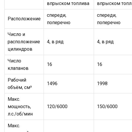
впрыском топлива
впрыском топл
спереди,
спереди,
Расположение
поперечно
поперечно
Число и
расположение
4, в ряд
4, в ряд
цилиндров
Число
16
16
клапанов
Рабочий
1496
1998
объём, см³
Макс.
мощность,
120/6000
150/6000
л.с./об/мин
Макс.