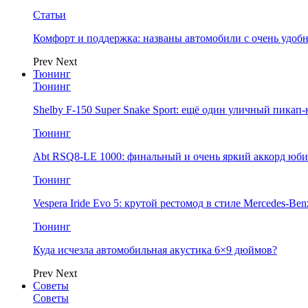
Статьи
Комфорт и поддержка: названы автомобили с очень удо
Prev
Next
Тюнинг
Тюнинг
Shelby F-150 Super Snake Sport: ещё один уличный пика
Тюнинг
Abt RSQ8-LE 1000: финальный и очень яркий аккорд юбил
Тюнинг
Vespera Iride Evo 5: крутой рестомод в стиле Mercedes-Benz
Тюнинг
Куда исчезла автомобильная акустика 6×9 дюймов?
Prev
Next
Советы
Советы