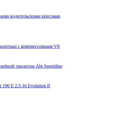
бными водительскими креслами
п-коротыш с компрессорным V8
ейной трилогии Abt Sportsline
 190 E 2.5-16 Evolution II