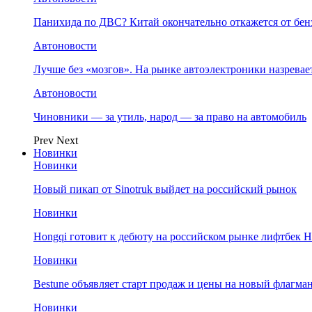
Панихида по ДВС? Китай окончательно откажется от бенз
Автоновости
Лучше без «мозгов». На рынке автоэлектроники назрева
Автоновости
Чиновники — за утиль, народ — за право на автомобиль
Prev
Next
Новинки
Новинки
Новый пикап от Sinotruk выйдет на российский рынок
Новинки
Hongqi готовит к дебюту на российском рынке лифтбек H
Новинки
Bestune объявляет старт продаж и цены на новый флагм
Новинки