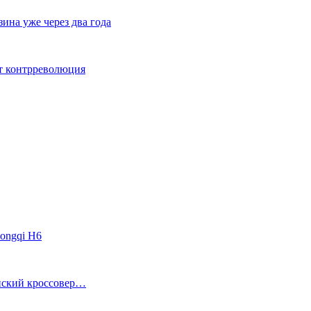
ина уже через два года
ет контрреволюция
ongqi H6
анский кроссовер…