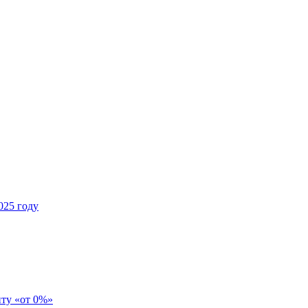
025 году
иту «от 0%»