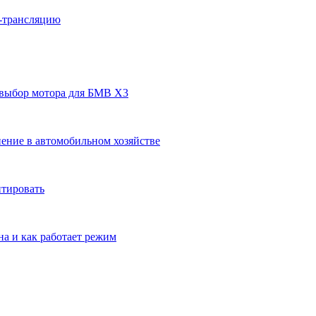
н-трансляцию
 выбор мотора для БМВ Х3
ение в автомобильном хозяйстве
нтировать
на и как работает режим