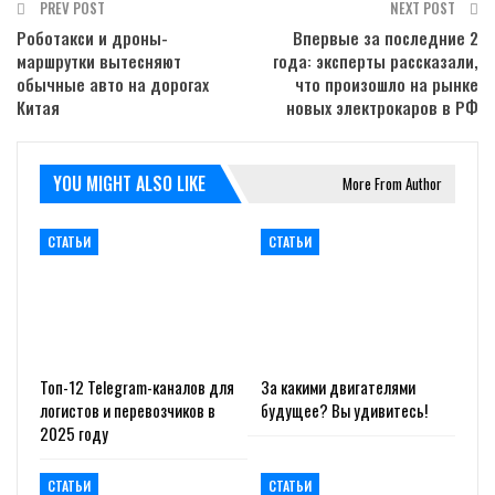
PREV POST
NEXT POST
Роботакси и дроны-
Впервые за последние 2
маршрутки вытесняют
года: эксперты рассказали,
обычные авто на дорогах
что произошло на рынке
Китая
новых электрокаров в РФ
YOU MIGHT ALSO LIKE
More From Author
СТАТЬИ
СТАТЬИ
Топ-12 Telegram-каналов для
За какими двигателями
логистов и перевозчиков в
будущее? Вы удивитесь!
2025 году
СТАТЬИ
СТАТЬИ