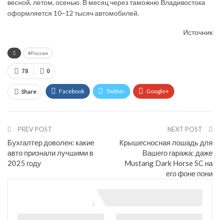
весной, летом, осенью. В месяц через таможню Владивостока
оформляется 10−12 тысяч автомобилей.
Источник
#Россия
78
0
Facebook
Twitter
Google+
Share
ReddIt
WhatsApp
Pinterest
Email
PREV POST
NEXT POST
Бухгалтер доволен: какие
Крышесносная лошадь для
авто признали лучшими в
Вашего гаража: даже
2025 году
Mustang Dark Horse SC на
его фоне пони
You might also like