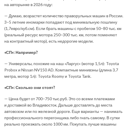
на авторынке в 2026 году:
— Думаю, возрастет количество праворульных машин в России.
3−5 летние иномарки попадают под минимальную пошлину
(1,7евро/куб.см). Если брать машины с пробегом 50−80 тыс. км
(реальный ресурс мотора 250−300 тыс. км, потом поменяют
на контрактный мотор), есть недорогие модели.
«СП»: Например?
— Универсалы, похожие на наш «Ларгус» (мотор 1,5л): Toyota
Probox и Nissan NV150 AD. Компактные минивэны (длина 3,7
метра, мотор 1л): Toyota Roomy и Toyota Tank.
«СП»: Сколько они стоят?
— Цена будет от 700−750 тыс.руб. Это со всеми платежами
и доставкой во Владивосток. Дальше доставлять до места
автовозом или по железной дороге. Еще варианты — нанимать
профессионального перегонщика либо гнать самому. В сутки
реально проезжать около 1000 км. Покупать лучше машины