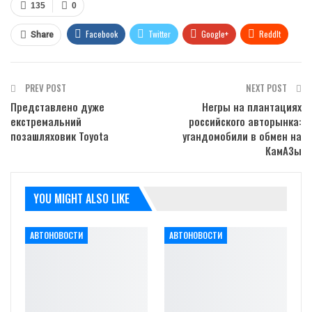
135
0
Facebook
Twitter
Google+
ReddIt
Share
WhatsApp
Pinterest
Email
PREV POST
NEXT POST
Представлено дуже
Негры на плантациях
екстремальний
российского авторынка:
позашляховик Toyota
угандомобили в обмен на
КамАЗы
YOU MIGHT ALSO LIKE
АВТОНОВОСТИ
АВТОНОВОСТИ