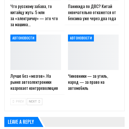
Что русскому забава, то
Панихида по ДВС? Китай
китайцу жуть: 5 млн
окончательно откажется от
за «электричку» — это что
бензина уже через два года
за машина…
АВТОНОВОСТИ
АВТОНОВОСТИ
Лучше без «мозгов». На
Чиновники — за утиль,
рынке автоэлектроники
народ — за право на
назревает контрреволюция
автомобиль
PREV
NEXT
LEAVE A REPLY