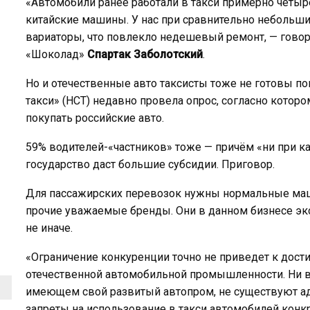
«Автомобили ранее работали в такси примерно четыре
китайские машины. У нас при сравнительно небольши
вариаторы, что повлекло недешевый ремонт, — говор
«Шоколад»
Спартак Заболотский
.
Но и отечественные авто таксисты тоже не готовы п
такси» (НСТ) недавно провела опрос, согласно котор
покупать российские авто.
59% водителей-«частников» тоже — причём «ни при ка
государство даст большие субсидии. Приговор.
Для пассажирских перевозок нужны нормальные машин
прочие уважаемые бренды. Они в данном бизнесе эк
не иначе.
«Ограничение конкуренции точно не приведет к дост
отечественной автомобильной промышленности. Ни в 
имеющем свой развитый автопром, не существуют а
запреты на использование в такси автомобилей конкр