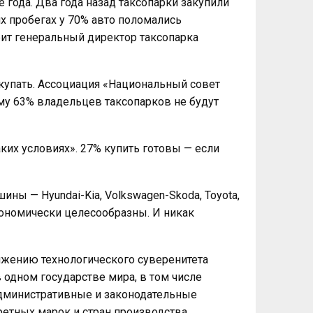
 года. Два года назад таксопарки закупили
х пробегах у 70% авто поломались
ит генеральный директор таксопарка
окупать. Ассоциация «Национальный совет
ому 63% владельцев таксопарков не будут
ких условиях». 27% купить готовы — если
ы — Hyundai-Kia, Volkswagen-Skoda, Toyota,
ономически целесообразны. И никак
ижению технологического суверенитета
одном государстве мира, в том числе
дминистративные и законодательные
етных марок и стран производства.