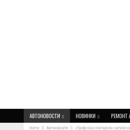
АВТОНОВОСТИ
НОВИНКИ
РЕМОНТ 
Home
Автоновости
«Профсоюз олигархов» затеял хи