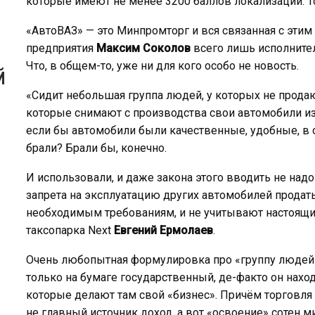
которые имеют не менее 3200 баллов локализации. То
«АвтоВАЗ» — это Минпромторг и вся связанная с этим 
предприятия
Максим Соколов
всего лишь исполнител
й
Что, в общем-то, уже ни для кого особо не новость.
«Сидит небольшая группа людей, у которых не прода
которые снимают с производства свои автомобили из-з
если бы автомобили были качественные, удобные, в 
брали? Брали бы, конечно.
И использовали, и даже закона этого вводить не надо
запрета на эксплуатацию других автомобилей продат
необходимым требованиям, и не учитывают настоящие
таксопарка Next
Евгений Ермолаев
.
Очень любопытная формулировка про «группу людей»
только на бумаге государственный, де-факто он нахо
которые делают там свой «бизнес». Причём торговл
не главный источник доход, а вот «освоение» сотен 