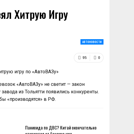
ял Хитрую Игру
АВТОНОВОСТИ
95
0
возок «АвтоВАЗу» не светит — закон
у завода из Тольятти появились конкуренты.
 бы «производятся» в РФ.
Панихида по ДВС? Китай окончательно
откажется от бензина уже…