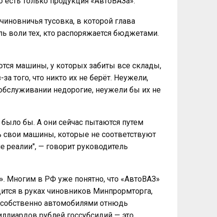
 есть только продукция «АвтоВАЗа».
чиновничья тусовка, в которой глава
ь воли тех, кто распоряжается бюджетами.
ются машины, у которых забиты все склады,
а того, что никто их не берёт. Неужели,
обслуживании недорогие, неужели бы их не
 было бы. А они сейчас пытаются путем
ь свои машины, которые не соответствуют
 реалии", — говорит руководитель
. Многим в РФ уже понятно, что «АвтоВАЗ»
дится в руках чиновников Минпрормторга,
я собственно автомобилями отнюдь
миллиардов рублей госсубсидий — это