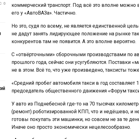
0
коммерческий транспорт. Под всё это вполне можно
его у «АвтоВАЗа». Частично.
Но это, судя по всему, не является единственной цел
н
не дадут занять лидирующее положение на рынке та
конкурентов там не появится. А это вполне вероятно.
С «отвёрточными» сборочными производствами по ав
прошлого года, сейчас они усугубляются. Поставки 
не в этом. Всё то, что уже произведено, таксисты тоже
«Средний пробег автомобиля такси в год составляет 
кий
председатель общественного движения «Форум такс
У авто из Поднебесной где-то на 70 тысячах киломе
(ремонт) роботизированной КПП, что и недёшево, и н
готовы покупать эти машинки, но совсем не за те день
Иначе оно просто экономически нецелесообразно.