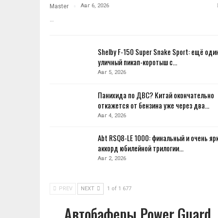
Авг 6, 2026
Master
…
Shelby F-150 Super Snake Sport: ещё оди
уличный пикап-коротыш с…
Авг 5, 2026
Панихида по ДВС? Китай окончательно
откажется от бензина уже через два…
Авг 4, 2026
Abt RSQ8-LE 1000: финальный и очень яр
аккорд юбилейной трилогии…
Авг 2, 2026
PREV
NEXT
1 of 1 677
Автобаферы Power Guard