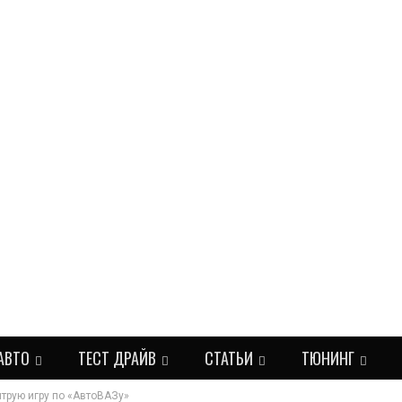
АВТО
ТЕСТ ДРАЙВ
СТАТЬИ
ТЮНИНГ
трую игру по «АвтоВАЗу»