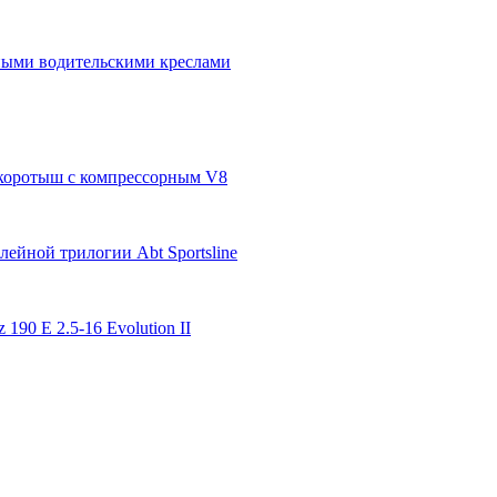
бными водительскими креслами
п-коротыш с компрессорным V8
ейной трилогии Abt Sportsline
 190 E 2.5-16 Evolution II