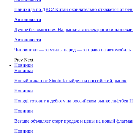
Панихида по ДВС? Китай окончательно откажется от бенз
Автоновости
Лучше без «мозгов». На рынке автоэлектроники назрева
Автоновости
Чиновники — за утиль, народ — за право на автомобиль
Prev
Next
Новинки
Новинки
Новый пикап от Sinotruk выйдет на российский рынок
Новинки
Hongqi готовит к дебюту на российском рынке лифтбек H
Новинки
Bestune объявляет старт продаж и цены на новый флагм
Новинки