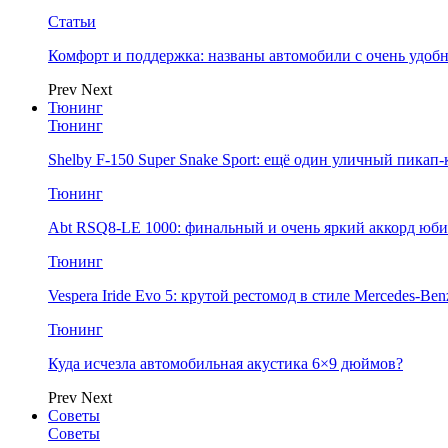
Статьи
Комфорт и поддержка: названы автомобили с очень удо
Prev
Next
Тюнинг
Тюнинг
Shelby F-150 Super Snake Sport: ещё один уличный пика
Тюнинг
Abt RSQ8-LE 1000: финальный и очень яркий аккорд юбил
Тюнинг
Vespera Iride Evo 5: крутой рестомод в стиле Mercedes-Benz
Тюнинг
Куда исчезла автомобильная акустика 6×9 дюймов?
Prev
Next
Советы
Советы