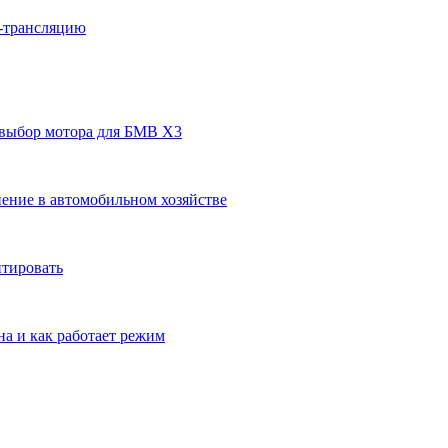
н-трансляцию
 выбор мотора для БМВ Х3
ение в автомобильном хозяйстве
нтировать
на и как работает режим