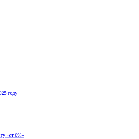
025 году
иту «от 0%»