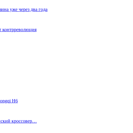
ина уже через два года
ет контрреволюция
ongqi H6
анский кроссовер…