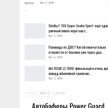
Авг 6, 2026
Master
…
Shelby F-150 Super Snake Sport: ещё оди
уличный пикап-коротыш с…
Авг 5, 2026
Панихида по ДВС? Китай окончательно
откажется от бензина уже через два…
Авг 4, 2026
Abt RSQ8-LE 1000: финальный и очень яр
аккорд юбилейной трилогии…
Авг 2, 2026
PREV
NEXT
1 of 1 677
Автобаферы Power Guard