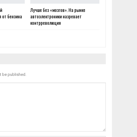
ай
Лучше без «мозгов». На рынке
 от бензина
автоэлектроники назревает
контрреволюция
t be published.