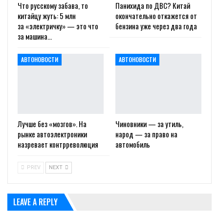
Что русскому забава, то
Панихида по ДВС? Китай
китайцу жуть: 5 млн
окончательно откажется от
за «электричку» — это что
бензина уже через два года
за машина…
АВТОНОВОСТИ
АВТОНОВОСТИ
Лучше без «мозгов». На
Чиновники — за утиль,
рынке автоэлектроники
народ — за право на
назревает контрреволюция
автомобиль
PREV
NEXT
LEAVE A REPLY