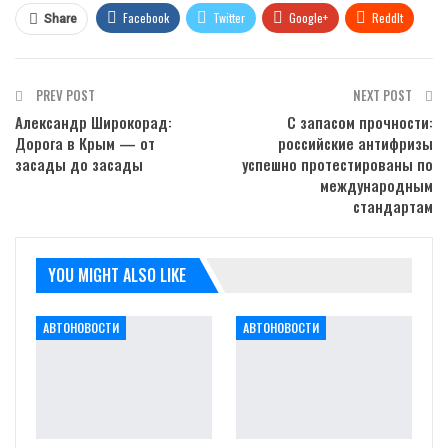
Facebook
Twitter
Google+
ReddIt
Share
WhatsApp
Pinterest
Email
PREV POST
NEXT POST
Александр Широкорад:
С запасом прочности:
Дорога в Крым — от
российские антифризы
засады до засады
успешно протестированы по
международным
стандартам
YOU MIGHT ALSO LIKE
АВТОНОВОСТИ
АВТОНОВОСТИ