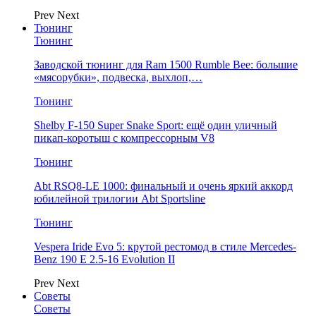
Prev
Next
Тюнинг
Тюнинг
Заводской тюнинг для Ram 1500 Rumble Bee: большие
«мясорубки», подвеска, выхлоп,…
Тюнинг
Shelby F-150 Super Snake Sport: ещё один уличный
пикап-коротыш с компрессорным V8
Тюнинг
Abt RSQ8-LE 1000: финальный и очень яркий аккорд
юбилейной трилогии Abt Sportsline
Тюнинг
Vespera Iride Evo 5: крутой рестомод в стиле Mercedes-
Benz 190 E 2.5-16 Evolution II
Prev
Next
Советы
Советы