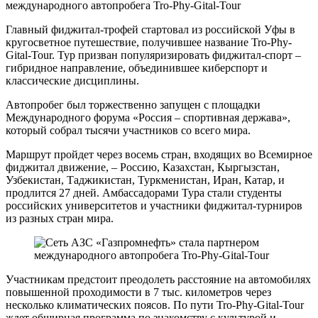
Главный фиджитал-трофей стартовал из российской Уфы в
кругосветное путешествие, получившее название Tro-Phy-
Gital-Tour. Тур призван популяризировать фиджитал-спорт –
гибридное направление, объединившее киберспорт и
классические дисциплины.
Автопробег был торжественно запущен с площадки
Международного форума «Россия – спортивная держава»,
который собрал тысячи участников со всего мира.
Маршрут пройдет через восемь стран, входящих во Всемирное
фиджитал движение, – Россию, Казахстан, Кыргызстан,
Узбекистан, Таджикистан, Туркменистан, Иран, Катар, и
продлится 27 дней. Амбассадорами Тура стали студенты
российских университетов и участники фиджитал-турниров
из разных стран мира.
Участникам предстоит преодолеть расстояние на автомобилях
повышенной проходимости в 7 тыс. километров через
несколько климатических поясов. По пути Tro-Phy-Gital-Tour
ждет обширная программа по знакомству с культурой и