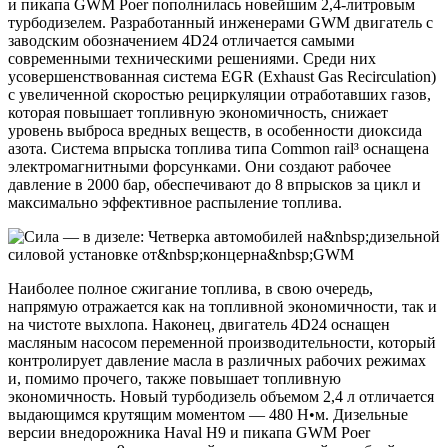
и пикапа GWM Poer пополнилась новейшим 2,4-литровым
турбодизелем. Разработанный инженерами GWM двигатель с
заводским обозначением 4D24 отличается самыми
современными техническими решениями. Среди них
усовершенствованная система EGR (Exhaust Gas Recirculation)
с увеличенной скоростью рециркуляции отработавших газов,
которая повышает топливную экономичность, снижает
уровень выброса вредных веществ, в особенности диоксида
азота. Система впрыска топлива типа Common rail³ оснащена
электромагнитными форсунками. Они создают рабочее
давление в 2000 бар, обеспечивают до 8 впрысков за цикл и
максимально эффективное распыление топлива.
Наиболее полное сжигание топлива, в свою очередь,
напрямую отражается как на топливной экономичности, так и
на чистоте выхлопа. Наконец, двигатель 4D24 оснащен
масляным насосом переменной производительности, который
контролирует давление масла в различных рабочих режимах
и, помимо прочего, также повышает топливную
экономичность. Новый турбодизель объемом 2,4 л отличается
выдающимся крутящим моментом — 480 Н•м. Дизельные
версии внедорожника Haval H9 и пикапа GWM Poer