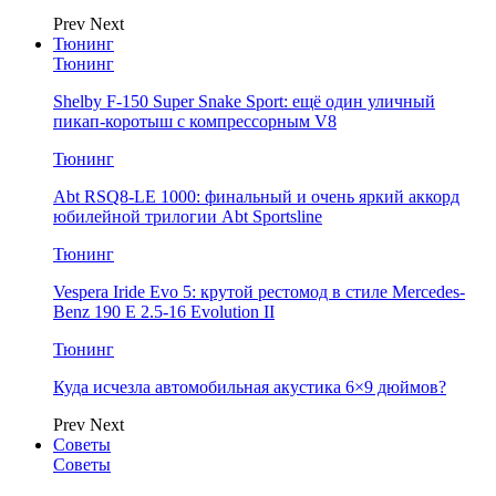
Prev
Next
Тюнинг
Тюнинг
Shelby F-150 Super Snake Sport: ещё один уличный
пикап-коротыш с компрессорным V8
Тюнинг
Abt RSQ8-LE 1000: финальный и очень яркий аккорд
юбилейной трилогии Abt Sportsline
Тюнинг
Vespera Iride Evo 5: крутой рестомод в стиле Mercedes-
Benz 190 E 2.5-16 Evolution II
Тюнинг
Куда исчезла автомобильная акустика 6×9 дюймов?
Prev
Next
Советы
Советы