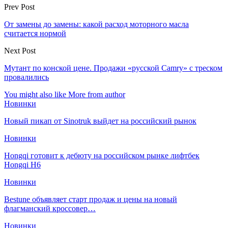
Prev Post
От замены до замены: какой расход моторного масла
считается нормой
Next Post
Мутант по конской цене. Продажи «русской Camry» с треском
провалились
You might also like
More from author
Новинки
Новый пикап от Sinotruk выйдет на российский рынок
Новинки
Hongqi готовит к дебюту на российском рынке лифтбек
Hongqi H6
Новинки
Bestune объявляет старт продаж и цены на новый
флагманский кроссовер…
Новинки