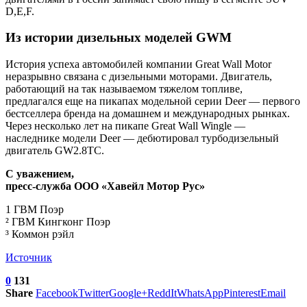
D,E,F.
Из истории дизельных моделей GWM
История успеха автомобилей компании Great Wall Motor
неразрывно связана с дизельными моторами. Двигатель,
работающий на так называемом тяжелом топливе,
предлагался еще на пикапах модельной серии Deer — первого
бестселлера бренда на домашнем и международных рынках.
Через несколько лет на пикапе Great Wall Wingle —
наследнике модели Deer — дебютировал турбодизельный
двигатель GW2.8TC.
C уважением,
пресс-служба ООО «Хавейл Мотор Рус»
1 ГВМ Поэр
² ГВМ Кингконг Поэр
³ Коммон рэйл
Источник
0
131
Share
Facebook
Twitter
Google+
ReddIt
WhatsApp
Pinterest
Email