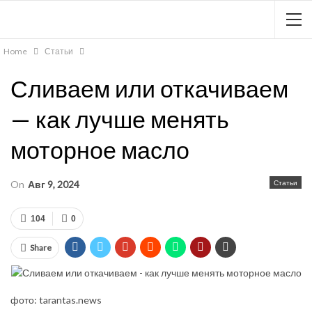
Home
Статьи
Сливаем или откачиваем
— как лучше менять
моторное масло
On
Авг 9, 2024
Статьи
104
0
Share
фото: tarantas.news