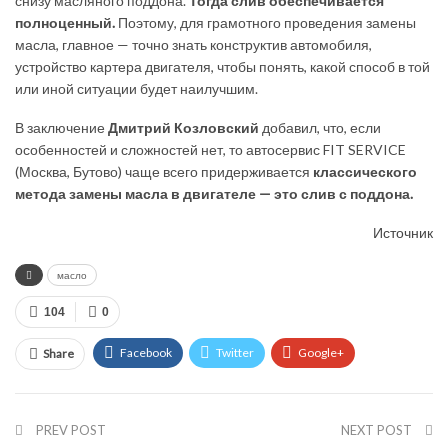
снизу масляного поддона.
Тогда слив обеспечивается
полноценный.
Поэтому, для грамотного проведения замены
масла, главное — точно знать конструктив автомобиля,
устройство картера двигателя, чтобы понять, какой способ в той
или иной ситуации будет наилучшим.
В заключение
Дмитрий Козловский
добавил, что, если
особенностей и сложностей нет, то автосервис FIT SERVICE
(Москва, Бутово) чаще всего придерживается
классического
метода замены масла в двигателе — это слив с поддона.
Источник
масло
104
0
Facebook
Twitter
Google+
Share
ReddIt
WhatsApp
Pinterest
Email
PREV POST
NEXT POST