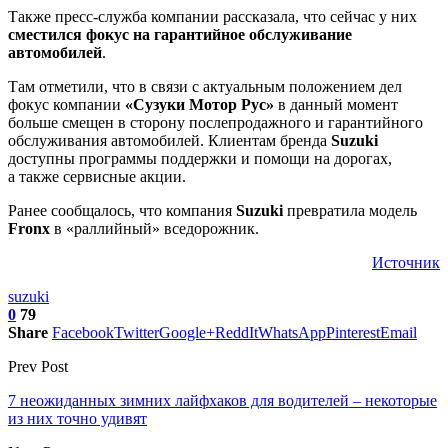
Также пресс-служба компании рассказала, что сейчас у них
сместился фокус на гарантийное обслуживание
автомобилей
.
Там отметили, что в связи с актуальным положением дел
фокус компании
«Сузуки Мотор Рус»
в данный момент
больше смещен в сторону послепродажного и гарантийного
обслуживания автомобилей. Клиентам бренда
Suzuki
доступны программы поддержки и помощи на дорогах,
а также сервисные акции.
Ранее сообщалось, что компания
Suzuki
превратила модель
Fronx
в «раллийный» вседорожник.
Источник
suzuki
0
79
Share
Facebook
Twitter
Google+
ReddIt
WhatsApp
Pinterest
Email
Prev Post
7 неожиданных зимних лайфхаков для водителей – некоторые
из них точно удивят