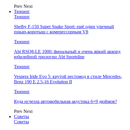
Prev
Next
Тюнинг
Тюнинг
Shelby F-150 Super Snake Sport: ещё один уличный
пикап-коротыш с компрессорным V8
Тюнинг
Abt RSQ8-LE 1000: финальный и очень яркий аккорд
юбилейной трилогии Abt Sportsline
Тюнинг
Vespera Iride Evo 5: крутой рестомод в стиле Mercedes-
Benz 190 E 2.5-16 Evolution II
Тюнинг
Куда исчезла автомобильная акустика 6×9 дюймов?
Prev
Next
Советы
Советы