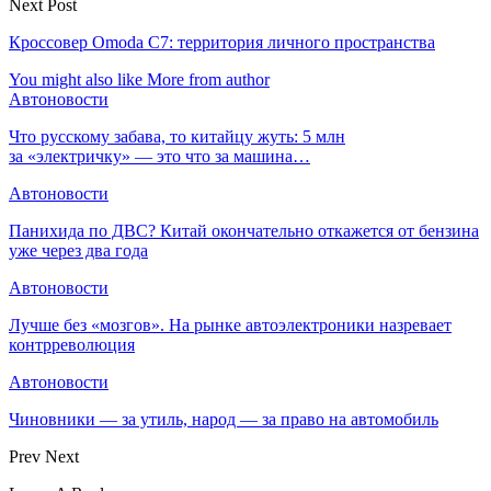
Next Post
Кроссовер Omoda C7: территория личного пространства
You might also like
More from author
Автоновости
Что русскому забава, то китайцу жуть: 5 млн
за «электричку» — это что за машина…
Автоновости
Панихида по ДВС? Китай окончательно откажется от бензина
уже через два года
Автоновости
Лучше без «мозгов». На рынке автоэлектроники назревает
контрреволюция
Автоновости
Чиновники — за утиль, народ — за право на автомобиль
Prev
Next