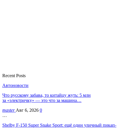
Recent Posts
Автоновости
Что русскому забава, то китайцу жуть: 5 млн
за «электричку» — это что за машина…
master
Авг 6, 2026
0
…
Shelby F-150 Super Snake Sport: ещё один уличный пикап-