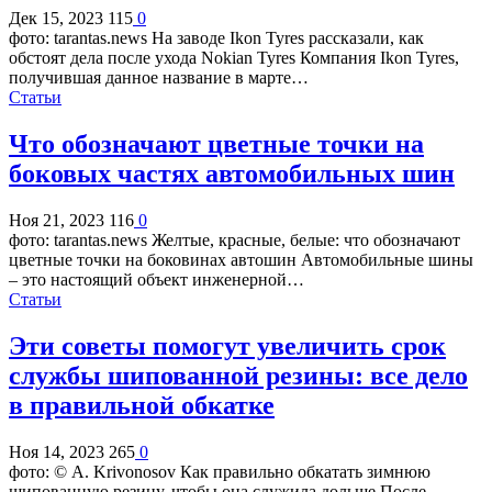
Дек 15, 2023
115
0
фото: tarantas.news На заводе Ikon Tyres рассказали, как
обстоят дела после ухода Nokian Tyres Компания Ikon Tyres,
получившая данное название в марте…
Статьи
Что обозначают цветные точки на
боковых частях автомобильных шин
Ноя 21, 2023
116
0
фото: tarantas.news Желтые, красные, белые: что обозначают
цветные точки на боковинах автошин Автомобильные шины
– это настоящий объект инженерной…
Статьи
Эти советы помогут увеличить срок
службы шипованной резины: все дело
в правильной обкатке
Ноя 14, 2023
265
0
фото: © A. Krivonosov Как правильно обкатать зимнюю
шипованную резину, чтобы она служила дольше После