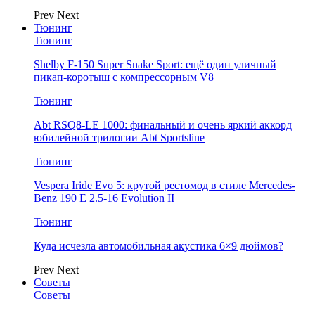
Prev
Next
Тюнинг
Тюнинг
Shelby F-150 Super Snake Sport: ещё один уличный
пикап-коротыш с компрессорным V8
Тюнинг
Abt RSQ8-LE 1000: финальный и очень яркий аккорд
юбилейной трилогии Abt Sportsline
Тюнинг
Vespera Iride Evo 5: крутой рестомод в стиле Mercedes-
Benz 190 E 2.5-16 Evolution II
Тюнинг
Куда исчезла автомобильная акустика 6×9 дюймов?
Prev
Next
Советы
Советы