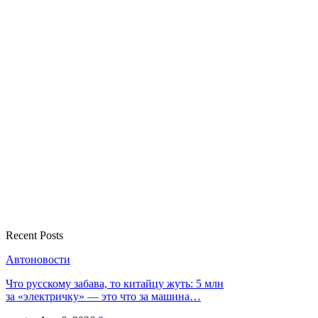
Recent Posts
Автоновости
Что русскому забава, то китайцу жуть: 5 млн
за «электричку» — это что за машина…